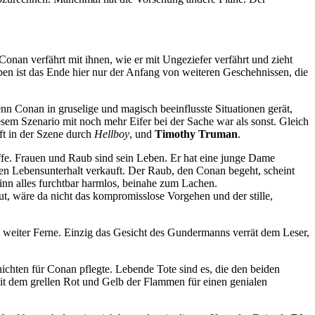
Conan verfährt mit ihnen, wie er mit Ungeziefer verfährt und zieht
ben ist das Ende hier nur der Anfang von weiteren Geschehnissen, die
nn Conan in gruselige und magisch beeinflusste Situationen gerät,
esem Szenario mit noch mehr Eifer bei der Sache war als sonst. Gleich
ft in der Szene durch
Hellboy
, und
Timothy Truman
.
ffe. Frauen und Raub sind sein Leben. Er hat eine junge Dame
den Lebensunterhalt verkauft. Der Raub, den Conan begeht, scheint
ginn alles furchtbar harmlos, beinahe zum Lachen.
ut, wäre da nicht das kompromisslose Vorgehen und der stille,
 weiter Ferne. Einzig das Gesicht des Gundermanns verrät dem Leser,
ichten für Conan pflegte. Lebende Tote sind es, die den beiden
t dem grellen Rot und Gelb der Flammen für einen genialen