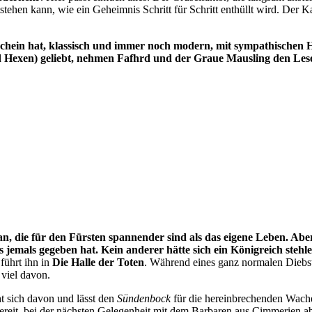
ehen kann, wie ein Geheimnis Schritt für Schritt enthüllt wird. Der 
schein hat, klassisch und immer noch modern, mit sympathischen H
d Hexen) geliebt, nehmen Fafhrd und der Graue Mausling den Les
an, die für den Fürsten spannender sind als das eigene Leben. Ab
es jemals gegeben hat. Kein anderer hätte sich ein Königreich steh
führt ihn in
Die Halle der Toten
. Während eines ganz normalen Diebst
viel davon.
t sich davon und lässt den
Sündenbock
für die hereinbrechenden Wache
ereit, bei der nächsten Gelegenheit mit dem Barbaren aus Cimmerien 