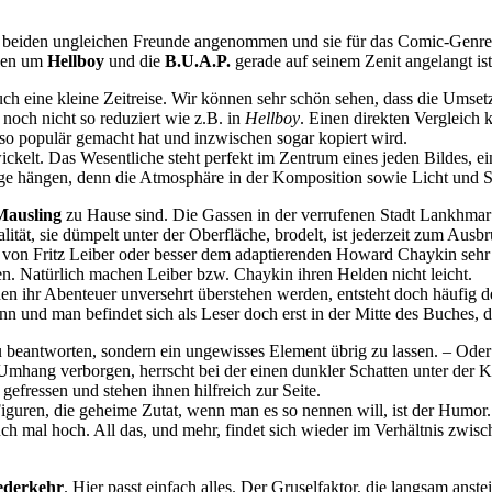
beiden ungleichen Freunde angenommen und sie für das Comic-Genre a
rien um
Hellboy
und die
B.U.A.P.
gerade auf seinem Zenit angelangt ist
auch eine kleine Zeitreise. Wir können sehr schön sehen, dass die Umset
 noch nicht so reduziert wie z.B. in
Hellboy
. Einen direkten Vergleich 
a so populär gemacht hat und inzwischen sogar kopiert wird.
ckelt. Das Wesentliche steht perfekt im Zentrum eines jeden Bildes, ei
lange hängen, denn die Atmosphäre in der Komposition sowie Licht und S
Mausling
zu Hause sind. Die Gassen in der verrufenen Stadt Lankhmar 
ität, sie dümpelt unter der Oberfläche, brodelt, ist jederzeit zum A
d von Fritz Leiber oder besser dem adaptierenden Howard Chaykin sehr
en. Natürlich machen Leiber bzw. Chaykin ihren Helden nicht leicht.
en ihr Abenteuer unversehrt überstehen werden, entsteht doch häufig d
und man befindet sich als Leser doch erst in der Mitte des Buches, da
 zu beantworten, sondern ein ungewisses Element übrig zu lassen. – Oder
Umhang verborgen, herrscht bei der einen dunkler Schatten unter der 
fressen und stehen ihnen hilfreich zur Seite.
iguren, die geheime Zutat, wenn man es so nennen will, ist der Humor.
uch mal hoch. All das, und mehr, findet sich wieder im Verhältnis zw
ederkehr
. Hier passt einfach alles. Der Gruselfaktor, die langsam ans