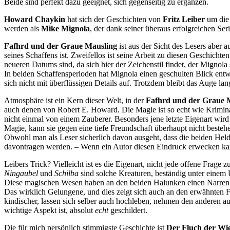
Beide sind perfekt dazu geeignet, sich gegenseitig zu ergänzen.
Howard Chaykin
hat sich der Geschichten von
Fritz Leiber
um die 
werden als
Mike Mignola
, der dank seiner überaus erfolgreichen Se
Fafhrd und der Graue Mausling
ist aus der Sicht des Lesers aber 
seines Schaffens ist. Zweifellos ist seine Arbeit zu diesen Geschichten
neueren Datums sind, da sich hier der Zeichenstil findet, der Mignol
In beiden Schaffensperioden hat Mignola einen geschulten Blick entwi
sich nicht mit überflüssigen Details auf. Trotzdem bleibt das Auge 
Atmosphäre ist ein Kern dieser Welt, in der
Fafhrd und der Graue 
auch denen von Robert E. Howard. Die Magie ist so echt wie Kriminal
nicht einmal von einem Zauberer. Besonders jene letzte Eigenart wir
Magie, kann sie gegen eine tiefe Freundschaft überhaupt nicht besteh
Obwohl man als Leser sicherlich davon ausgeht, dass die beiden Held
davontragen werden. – Wenn ein Autor diesen Eindruck erwecken kann 
Leibers Trick? Vielleicht ist es die Eigenart, nicht jede offene Frage
Ningaubel
und
Schilba
sind solche Kreaturen, beständig unter einem 
Diese magischen Wesen haben an den beiden Halunken einen Narren ge
Das wirklich Gelungene, und dies zeigt sich auch an den erwähnten F
kindischer, lassen sich selber auch hochleben, nehmen den anderen a
wichtige Aspekt ist, absolut
echt
geschildert.
Die für mich persönlich stimmigste Geschichte ist
Der Fluch der Wi