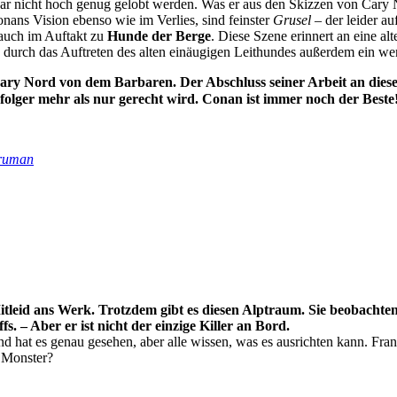
ar nicht hoch genug gelobt werden. Was er aus den Skizzen von Cary N
nans Vision ebenso wie im Verlies, sind feinster
Grusel
– der leider au
 auch im Auftakt zu
Hunde der Berge
. Diese Szene erinnert an eine a
 durch das Auftreten des alten einäugigen Leithundes außerdem ein we
ry Nord von dem Barbaren. Der Abschluss seiner Arbeit an dieser 
olger mehr als nur gerecht wird. Conan ist immer noch der Beste
truman
Mitleid ans Werk. Trotzdem gibt es diesen Alptraum. Sie beobachten 
fs. – Aber er ist nicht der einzige Killer an Bord.
d hat es genau gesehen, aber alle wissen, was es ausrichten kann. Fran
n Monster?