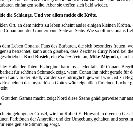
aren einfangen sollte. Aber sie treffen sich bald wieder.
ide die Schlange. Und vor allem meide die Kröte.
len Ort, an dem nichts zu leben scheint außer einigen kleinen Kröten. 
ehen Conan und der Gundermann Seite an Seite. Wie so oft in Conans Le
us dem Leben Conans. Fans des Barbaren, die sich besonders freuen, we
 genau betrachtet, kann auch glauben, dass Zeichner
Cary Nord
bei di
 geschrieben.
Kurt Busiek
, ein
Rächer
-Veteran,
Mike Mignola
, namha
e: Halle der Toten. Es beginnt harmlos – jedenfalls für Conans Begri
nkbarkeit für schönen Schmuck zeigt, wenn Conan ihn nicht gerade für 
en Lauf. In der Stadt, vor der so eindringlich gewarnt wird, ist zu Be
as Erscheinen des mysteriösen Gottes wäre eigentlich für einen Lacher g
teht.
n Gott den Garaus macht, zeigt Nord diese Szene gnädigerweise nur aus
n.
eich ein gelungener Grusel, wie ihn Robert E. Howard in diversen Gesch
rünen Farbtönen der Angreifer und der Umgebung gehalten und sorgt mi
für eine geniale Stimmung sorgt.