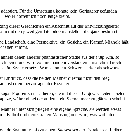
daptiert. Für die Umsetzung konnte kein Geringerer gefunden
 – wo er hoffentlich noch lange bleibt.
zung dieser Geschichten ein Abschnitt auf der Entwicklungsleiter
kann mit den jeweiligen Titelbildern anstellen, die ganz bestimmt
ne Landschaft, eine Perspektive, ein Gesicht, ein Kampf. Mignola hält
chatten stimmt.
ähneln denen anderer phantastischer Städte aus der
Pulp
-Ära, so
usbruch bereit und wird von niemandem verstanden – manchmal noch
 schön Szene gesetzt. War schon ein Schwert stärker als schwarze
er Eindruck, dass die beiden Männer diesmal nicht den Sieg
nn ist er ein hervorragender Erzähler.
 sogar Figuren zu installieren, die mit diesen Ungewissheiten spielen.
Kapuze, während bei der anderen ein Sternenmeer zu glänzen scheint.
 Männer unter sich pflegen eine eigene Sprache, sie werden etwas
ischen Fafhrd und dem Grauen Mausling und wird, was wohl der
teigende Spannung, bis zu einem
Showdown
der Extraklasse. Leiber