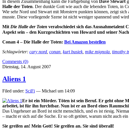
In diesem Zusammenhang kann die Farbgebung von
Dave Stewart
g
Halle der Toten
. Der dunkle Gott wie auch die lebenden Toten, in Co
Wie sehr Nord und Stewart mit
Monstern
punkten können, zeigt sich
musste. Diese vorliegende Szene ist nicht weniger spannend und wird
Mit
Die Halle der Toten
verabschiedet sich das Ausnahmetalent Ca
Aspekt sein – den Kurzgeschichten von Howard und seiner Nachf
Conan 4 – Die Halle der Toten:
Bei Amazon bestellen
Schlagwörter:
cary nord
,
conan
,
kurt busiek
,
mike mignola
,
timothy 
Comments (0)
Dienstag, 14. August 2007
Aliens 1
Filed under:
SciFi
— Michael um 14:09
Er ist ein Mörder. Töten ist sein Beruf. Er geht ohne 
arbeitet, ist für ihn furchtbar. Nun ist er an Bord eines Raumschif
Das Ungeheuer an Bord ist nicht menschlich, und es ist riesig. Nieman
– macht er sich auf die Suche. Er so oft getötet, warum nicht auch ei
Sie greifen an! Mein Gott! Sie greifen an. Sie sind überall!