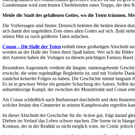
Gundermann wird zum letzten Überlebenden eines Trupps, der den Barb
Meide die Stadt des gefallenen Gottes, wo die Toten träumen. Me
Die Vorhersagen sind finster. Dennoch betreten die beiden diesen dunk
sich damit den ungeteilten Zorn eines alten Gottes auf sich. Bald st
seinen Mut zu noch größeren Taten anfachen.
Conan – Die Halle der Toten
enthält einen großartigen Abschnitt a
werden an der Halle der Toten ihren Spaß haben. Wer sich die Bilder
drei Autoren haben die Vorlagen zu diesem prächtigen Fantasy-Band
Besonderes Augenmerk verdient die längste, namensgebende Geschicht
erwischt, die seine regelmäßige Begleiterin ist, und mit Vorliebe Da
zunächst keinerlei Folgen zu haben. Die Geschichte nimmt langsam ihr
Es ist in gewisser Weise ein genialer Schachzug des Autors. Selbst d
unbarmherzige Kampf, der zwischen der Monströsität und Conan ents
Als Conan schließlich nach Barbarenart durchdreht und dem finstere
welcher Irrsinn den Cimmerier in seinem Kampfeswahn ergreifen kan
Ist dieser Abschnitt der Geschichte für die
Action
gut, folgt darauf gl
Dieben im Verlauf das Leben schwer machen. Die Szene ist in blaug
Kontrast, der in der Realität so nicht möglich wäre, im Comic jedoch 