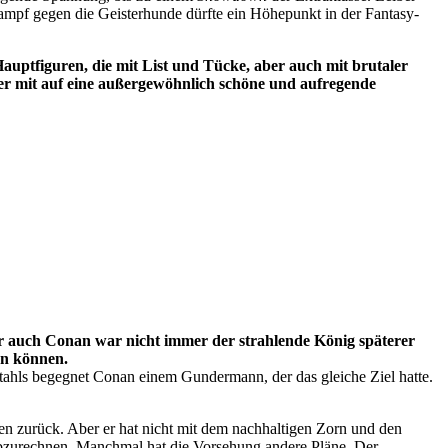
Kampf gegen die Geisterhunde dürfte ein Höhepunkt in der Fantasy-
auptfiguren, die mit List und Tücke, aber auch mit brutaler
er mit auf eine außergewöhnlich schöne und aufregende
er auch Conan war nicht immer der strahlende König späterer
len können.
ahls begegnet Conan einem Gundermann, der das gleiche Ziel hatte.
n zurück. Aber er hat nicht mit dem nachhaltigen Zorn und den
abzurechnen. Manchmal hat die Vorsehung andere Pläne. Der