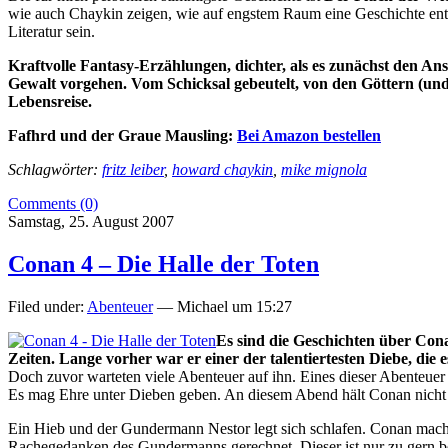
wie auch Chaykin zeigen, wie auf engstem Raum eine Geschichte entst
Literatur sein.
Kraftvolle Fantasy-Erzählungen, dichter, als es zunächst den An
Gewalt vorgehen. Vom Schicksal gebeutelt, von den Göttern (un
Lebensreise.
Fafhrd und der Graue Mausling:
Bei Amazon bestellen
Schlagwörter:
fritz leiber
,
howard chaykin
,
mike mignola
Comments (0)
Samstag, 25. August 2007
Conan 4 – Die Halle der Toten
Filed under:
Abenteuer
— Michael um 15:27
Es sind die Geschichten über Con
Zeiten. Lange vorher war er einer der talentiertesten Diebe, die 
Doch zuvor warteten viele Abenteuer auf ihn. Eines dieser Abenteuer 
Es mag Ehre unter Dieben geben. An diesem Abend hält Conan nicht 
Ein Hieb und der Gundermann Nestor legt sich schlafen. Conan mach
Rachegedanken des Gundermanns gerechnet. Dieser ist nur zu gern b