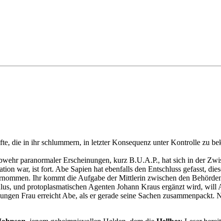
 die in ihr schlummern, in letzter Konsequenz unter Kontrolle zu be
hr paranormaler Erscheinungen, kurz B.U.A.P., hat sich in der Zwisch
on war, ist fort. Abe Sapien hat ebenfalls den Entschluss gefasst, diese
übernommen. Ihr kommt die Aufgabe der Mittlerin zwischen den Behör
s, und protoplasmatischen Agenten Johann Kraus ergänzt wird, will A
 jungen Frau erreicht Abe, als er gerade seine Sachen zusammenpackt. 