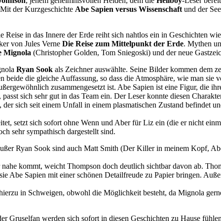
Johnson
, jenem geheimnisvollen Helden, dem die
Hellboy
-Leser berei
. Mit der Kurzgeschichte
Abe Sapien versus Wissenschaft
und der Se
e Reise in das Innere der Erde reiht sich nahtlos ein in Geschichten wi
iker von Jules Verne
Die Reise zum Mittelpunkt der Erde
. Mythen und
 Mignola
(Christopher Golden, Tom Sniegoski) und der neue Gastzei
ignola
Ryan Sook
als Zeichner auswählte. Seine Bilder kommen dem zeic
 beide die gleiche Auffassung, so dass die Atmosphäre, wie man sie v
ergewöhnlich zusammengesetzt ist. Abe Sapien ist eine Figur, die ihre
passt sich sehr gut in das Team ein. Der Leser konnte diesen Charakter
r sich seit einem Unfall in einem plasmatischen Zustand befindet und 
et, setzt sich sofort ohne Wenn und Aber für Liz ein (die er nicht einm
och sehr sympathisch dargestellt sind.
 Außer Ryan Sook sind auch Matt Smith (Der Killer in meinem Kopf, 
nahe kommt, weicht Thompson doch deutlich sichtbar davon ab. Thomps
eil sie Abe Sapien mit einer schönen Detailfreude zu Papier bringen. Au
ierzu in Schweigen, obwohl die Möglichkeit besteht, da Mignola gerne
d der Gruselfan werden sich sofort in diesen Geschichten zu Hause fühl