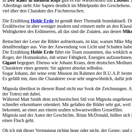
In
Der Killer in meinem Kopf
gibt es ein Wiedersehen mit
Lobster 
Allerdings steht Abe Sapien deutlich im Mittelpunkt des Geschehens
viel über den Charakter des
Fischmenschen
.
Die Erzählung
Hohle Erde
ist gemäß ihrer Thematik brandaktuell. Di
Erzählweise ist aber weniger modern und erinnert mehr an den Klass
Widrigkeiten des Erdinneren, all das sind die Zutaten, aus denen
Mike
Betrachtet der Leser die Bilder aufmerksam, ist klar, warum Mike M
detailfreudiger aus. Von der Anwendung von Licht und Schatten haben
Die Erzählung
Hohle Erde
führt ein Team zusammen, das wirklich auß
Roger, der Homunkulus, mit seiner Fähigkeit, Energien aufzunehmen, 
Gigant
begegnet. Ebenso wie Johann Kraus, dem deutschen Medium, de
Charaktere eines gemein: Sie agieren absolut selbstlos.
Sogar Johann, der seine erste Mission im Rahmen der B.U.A.P. bestreit
Es gefällt mir, dass die Charaktere zwar sehr ungewöhnlich, dafür jed
Mignola überlässt in diesem Band nicht nur Sook die Zeichnungen.
der Toten) mit dabei.
Während Matt Smith dem zeichnerischen Stil von Mignola ungeheuer 
schneller erkennbarer orientiert. Mir gefallen die Bilder sehr gut, w
bekommt, an eines aus einem uralten schwarzweißen Gruselfilm.
Mignola und der Autor der Geschichte, Brian McDonald, hüllen sich h
einen Fluch geht.
Ob ich mit dieser Vermutung richtig liege oder nicht, der Genre- un