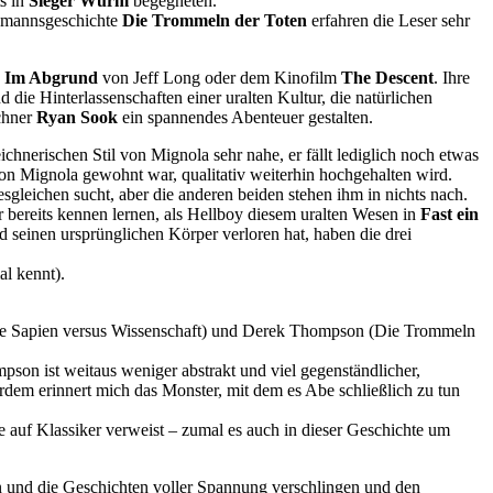
ts in
Sieger Wurm
begegneten.
emannsgeschichte
Die Trommeln der Toten
erfahren die Leser sehr
e
Im Abgrund
von Jeff Long oder dem Kinofilm
The Descent
. Ihre
 die Hinterlassenschaften einer uralten Kultur, die natürlichen
chner
Ryan Sook
ein spannendes Abenteuer gestalten.
hnerischen Stil von Mignola sehr nahe, er fällt lediglich noch etwas
on Mignola gewohnt war, qualitativ weiterhin hochgehalten wird.
sgleichen sucht, aber die anderen beiden stehen ihm in nichts nach.
 bereits kennen lernen, als Hellboy diesem uralten Wesen in
Fast ein
seinen ursprünglichen Körper verloren hat, haben die drei
al kennt).
Abe Sapien versus Wissenschaft) und Derek Thompson (Die Trommeln
on ist weitaus weniger abstrakt und viel gegenständlicher,
ßerdem erinnert mich das Monster, mit dem es Abe schließlich zu tun
 auf Klassiker verweist – zumal es auch in dieser Geschichte um
en und die Geschichten voller Spannung verschlingen und den