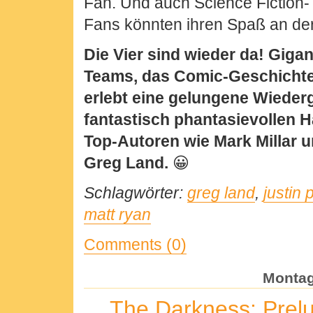
Fan. Und auch Science Fiction
Fans könnten ihren Spaß an de
Die Vier sind wieder da! Gigan
Teams, das Comic-Geschichte
erlebt eine gelungene Wieder
fantastisch phantasievollen 
Top-Autoren wie Mark Millar 
Greg Land.
😀
Schlagwörter:
greg land
,
justin 
matt ryan
Comments (0)
Montag
The Darkness: Prel