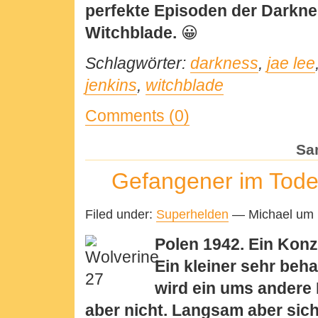
perfekte Episoden der Darkne
Witchblade.
😀
Schlagwörter:
darkness
,
jae lee
jenkins
,
witchblade
Comments (0)
Sa
Gefangener im Tode
Filed under:
Superhelden
— Michael um 
Polen 1942. Ein Konz
Ein kleiner sehr beh
wird ein ums andere M
aber nicht. Langsam aber siche