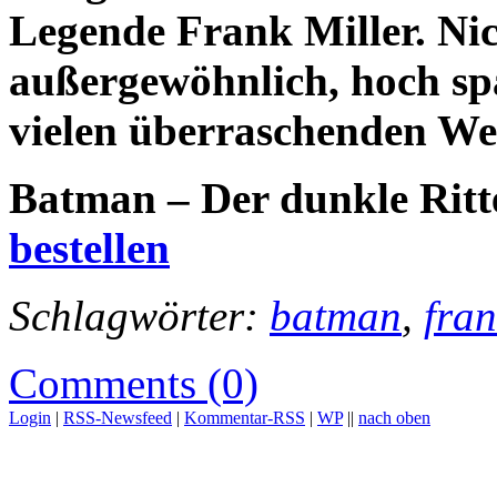
Legende Frank Miller. Ni
außergewöhnlich, hoch s
vielen überraschenden W
Batman – Der dunkle Ritt
bestellen
Schlagwörter:
batman
,
fran
Comments (0)
Login
|
RSS-Newsfeed
|
Kommentar-RSS
|
WP
||
nach oben