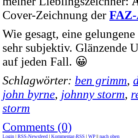
meiner Lieblingszeichner:
A
Cover-Zeichnung der
FAZ-
Wie gesagt, eine gelungene 
sehr subjektiv. Glänzende U
auf jeden Fall. 😀
Schlagwörter:
ben grimm
,
d
john byrne
,
johnny storm
,
r
storm
Comments (0)
Login
|
RSS-Newsfeed
|
Kommentar-RSS
|
WP
||
nach oben