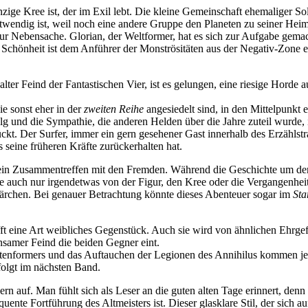
zige Kree ist, der im Exil lebt. Die kleine Gemeinschaft ehemaliger So
twendig ist, weil noch eine andere Gruppe den Planeten zu seiner Heimsta
ur Nebensache. Glorian, der Weltformer, hat es sich zur Aufgabe gema
. Schönheit ist dem Anführer der Monströsitäten aus der Negativ-Zone
ter Feind der Fantastischen Vier, ist es gelungen, eine riesige Horde
ie sonst eher in der
zweiten Reihe
angesiedelt sind, in den Mittelpunkt 
lg und die Sympathie, die anderen Helden über die Jahre zuteil wurde, 
kt. Der Surfer, immer ein gern gesehener Gast innerhalb des Erzählstran
seine früheren Kräfte zurückerhalten hat.
ein Zusammentreffen mit den Fremden. Während die Geschichte um den 
 auch nur irgendetwas von der Figur, den Kree oder die Vergangenheit d
ärchen. Bei genauer Betrachtung könnte dieses Abenteuer sogar im
Sta
ifft eine Art weibliches Gegenstück. Auch sie wird von ähnlichen Ehrg
samer Feind die beiden Gegner eint.
ltenformers und das Auftauchen der Legionen des Annihilus kommen je
folgt im nächsten Band.
n auf. Man fühlt sich als Leser an die guten alten Tage erinnert, denn 
quente Fortführung des Altmeisters ist. Dieser glasklare Stil, der sich 