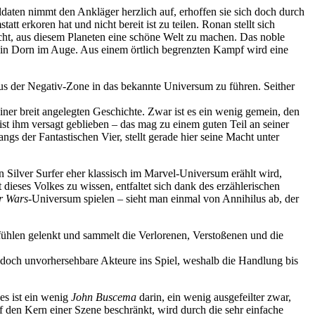
ldaten nimmt den Ankläger herzlich auf, erhoffen sie sich doch durch
tt erkoren hat und nicht bereit ist zu teilen. Ronan stellt sich
cht, aus diesem Planeten eine schöne Welt zu machen. Das noble
 ein Dorn im Auge. Aus einem örtlich begrenzten Kampf wird eine
 aus der Negativ-Zone in das bekannte Universum zu führen. Seither
einer breit angelegten Geschichte. Zwar ist es ein wenig gemein, den
ist ihm versagt geblieben – das mag zu einem guten Teil an seiner
gs der Fantastischen Vier, stellt gerade hier seine Macht unter
Silver Surfer eher klassisch im Marvel-Universum erählt wird,
ieses Volkes zu wissen, entfaltet sich dank des erzählerischen
r Wars
-Universum spielen – sieht man einmal von Annihilus ab, der
efühlen gelenkt und sammelt die Verlorenen, Verstoßenen und die
doch unvorhersehbare Akteure ins Spiel, weshalb die Handlung bis
es ist ein wenig
John Buscema
darin, ein wenig ausgefeilter zwar,
auf den Kern einer Szene beschränkt, wird durch die sehr einfache