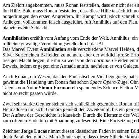
Am Zielort angekommen, muss Ronan feststellen, dass er nicht der ein
ihn Hilfe. Bald muss Ronan feststellen, dass diese Hilfe tatsächlich no
notgedrungen den ersten Angreifern. Ihr Kampf wird jedoch schnell z
Anliegen, vollkommen falsch ausgeführt, ruft Annihilus auf den Plan
planetenweite Schlacht.
Annihilation
erzählt vom Anfang vom Ende der Welt. Annihilus, ein al
rollt eine gewaltige Vernichtungswelle durch das All.
Das Marvel-Event
Annihilation
stellt verschiedene Marvel-Helden, d
Silver Surfer einen B-Helden zu nennen, aber der wirklich große Erfo
riesigen Macht liegen, die ihn zu weit von den
normalen
Helden entrüc
Beweis, indem er gegen eine Armada antritt, nachdem er von Galactus 
Auch Ronan, ein Wesen, das den Fantastischen Vier begegnete, hat s
gewinnt die Handlung um Ronan fast schon
Space Opera
-Züge. Ohne
Talents von Autor
Simon Furman
ein spannendes Science Fiction M
nicht so recht passen würde.
Zwei sehr starke Gegner stehen sich schließlich gegenüber. Ronan tr
Heimatlosen um sich. Gamora genießt den Zweikampf, bis ein gemein
Der Aufbau der Geschichte ist klassisch. Durch die Elemente des We
zum offenen Ende hin mit Spannung zu lesen ist. Eine Fortsetzung er
Zeichner
Jorge Lucas
nimmt diesen klassischen Faden in seinen Bilder
doch Parallelen gibt es. Man könnte sagen, dass dieser Stil eine konse