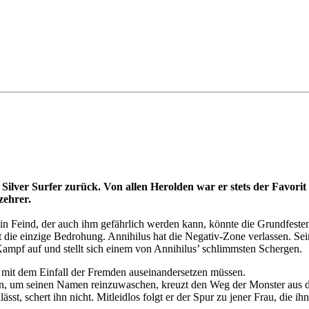
 Silver Surfer zurück. Von allen Herolden war er stets der Favori
zehrer.
in Feind, der auch ihm gefährlich werden kann, könnte die Grundfesten 
die einzige Bedrohung. Annihilus hat die Negativ-Zone verlassen. Se
Kampf auf und stellt sich einem von Annihilus’ schlimmsten Schergen.
ch mit dem Einfall der Fremden auseinandersetzen müssen.
n, um seinen Namen reinzuwaschen, kreuzt den Weg der Monster aus d
ässt, schert ihn nicht. Mitleidlos folgt er der Spur zu jener Frau, die ih