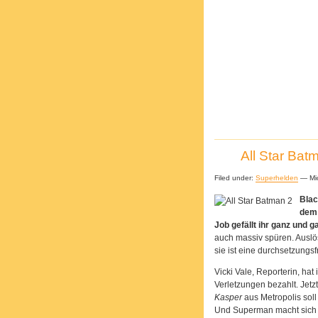
All Star Bat
Filed under:
Superhelden
— Mic
Blac
dem 
Job gefällt ihr ganz und ga
auch massiv spüren. Auslö
sie ist eine durchsetzungsf
Vicki Vale, Reporterin, ha
Verletzungen bezahlt. Jetzt
Kasper
aus Metropolis soll
Und Superman macht sich t