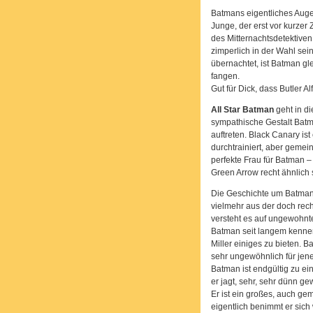
Batmans eigentliches Auge
Junge, der erst vor kurzer 
des Mitternachtsdetektiven
zimperlich in der Wahl sei
übernachtet, ist Batman gl
fangen.
Gut für Dick, dass Butler A
All Star Batman
geht in d
sympathische Gestalt Batm
auftreten. Black Canary is
durchtrainiert, aber gemein
perfekte Frau für Batman –
Green Arrow recht ähnlich s
Die Geschichte um Batman 
vielmehr aus der doch rec
versteht es auf ungewohnte
Batman seit langem kennen
Miller einiges zu bieten. 
sehr ungewöhnlich für jen
Batman ist endgültig zu ei
er jagt, sehr, sehr dünn ge
Er ist ein großes, auch gem
eigentlich benimmt er sich 