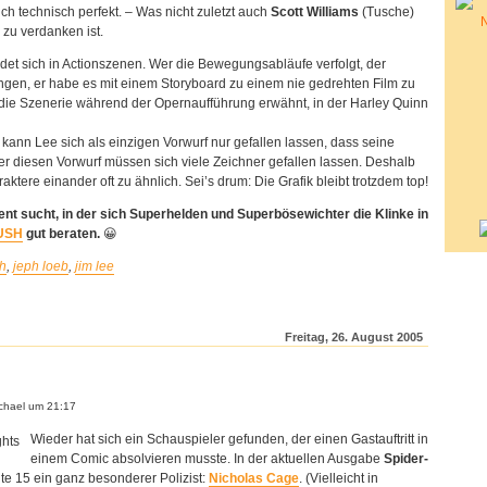
ch technisch perfekt. – Was nicht zuletzt auch
Scott Williams
(Tusche)
 zu verdanken ist.
det sich in Actionszenen. Wer die Bewegungsabläufe verfolgt, der
angen, er habe es mit einem Storyboard zu einem nie gedrehten Film zu
h die Szenerie während der Opernaufführung erwähnt, in der Harley Quinn
nn Lee sich als einzigen Vorwurf nur gefallen lassen, dass seine
ber diesen Vorwurf müssen sich viele Zeichner gefallen lassen. Deshalb
ktere einander oft zu ähnlich. Sei’s drum: Die Grafik bleibt trotzdem top!
nt sucht, in der sich Superhelden und Superbösewichter die Klinke in
USH
gut beraten.
😀
h
,
jeph loeb
,
jim lee
Freitag, 26. August 2005
hael um 21:17
Wieder hat sich ein Schauspieler gefunden, der einen Gastauftritt in
einem Comic absolvieren musste. In der aktuellen Ausgabe
Spider-
ite 15 ein ganz besonderer Polizist:
Nicholas Cage
. (Vielleicht in