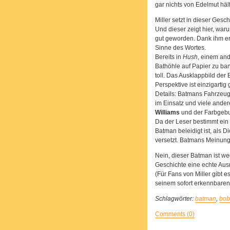
gar nichts von Edelmut hält
Miller setzt in dieser Ges
Und dieser zeigt hier, waru
gut geworden. Dank ihm e
Sinne des Wortes.
Bereits in
Hush
, einem and
Bathöhle auf Papier zu ban
toll. Das Ausklappbild der
Perspektive ist einzigartig
Details: Batmans Fahrzeu
im Einsatz und viele ande
Williams
und der Farbgeb
Da der Leser bestimmt ein 
Batman beleidigt ist, als 
versetzt. Batmans Meinung
Nein, dieser Batman ist wed
Geschichte eine echte Aus
(Für Fans von Miller gibt 
seinem sofort erkennbaren 
Schlagwörter:
batman
,
bob
Comments (0)