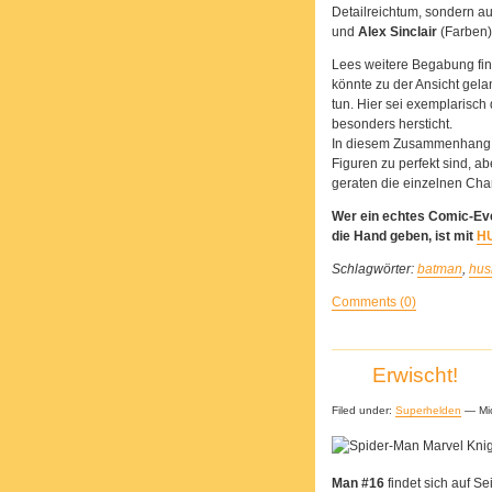
Detailreichtum, sondern au
und
Alex Sinclair
(Farben)
Lees weitere Begabung fin
könnte zu der Ansicht gel
tun. Hier sei exemplarisc
besonders hersticht.
In diesem Zusammenhang ka
Figuren zu perfekt sind, a
geraten die einzelnen Chara
Wer ein echtes Comic-Eve
die Hand geben, ist mit
H
Schlagwörter:
batman
,
hus
Comments (0)
Erwischt!
Filed under:
Superhelden
— Mic
Man #16
findet sich auf Se