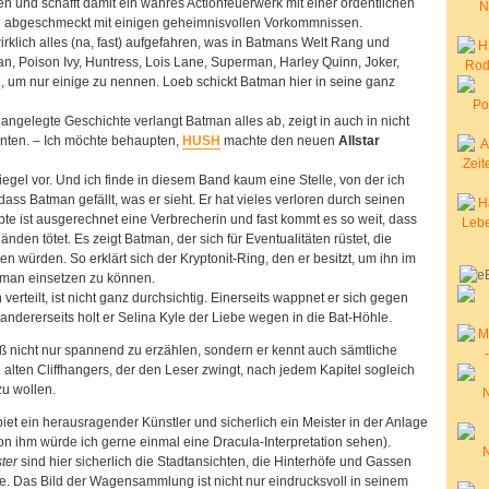
und schafft damit ein wahres Actionfeuerwerk mit einer ordentlichen
tig abgeschmeckt mit einigen geheimnisvollen Vorkommnissen.
irklich alles (na, fast) aufgefahren, was in Batmans Welt Rang und
, Poison Ivy, Huntress, Lois Lane, Superman, Harley Quinn, Joker,
, um nur einige zu nennen. Loeb schickt Batman hier in seine ganz
 angelegte Geschichte verlangt Batman alles ab, zeigt in auch in nicht
ten. – Ich möchte behaupten,
HUSH
machte den neuen
Allstar
gel vor. Und ich finde in diesem Band kaum eine Stelle, von der ich
dass Batman gefällt, was er sieht. Er hat vieles verloren durch seinen
te ist ausgerechnet eine Verbrecherin und fast kommt es so weit, dass
nden tötet. Es zeigt Batman, der sich für Eventualitäten rüstet, die
en würden. So erklärt sich der Kryptonit-Ring, den er besitzt, um ihn im
rman einsetzen zu können.
erteilt, ist nicht ganz durchsichtig. Einerseits wappnet er sich gegen
 andererseits holt er Selina Kyle der Liebe wegen in die Bat-Höhle.
 nicht nur spannend zu erzählen, sondern er kennt auch sämtliche
n alten Cliffhangers, der den Leser zwingt, nach jedem Kapitel sogleich
u wollen.
iet ein herausragender Künstler und sicherlich ein Meister in der Anlage
n ihm würde ich gerne einmal eine Dracula-Interpretation sehen).
ter
sind hier sicherlich die Stadtansichten, die Hinterhöfe und Gassen
le. Das Bild der Wagensammlung ist nicht nur eindrucksvoll in seinem