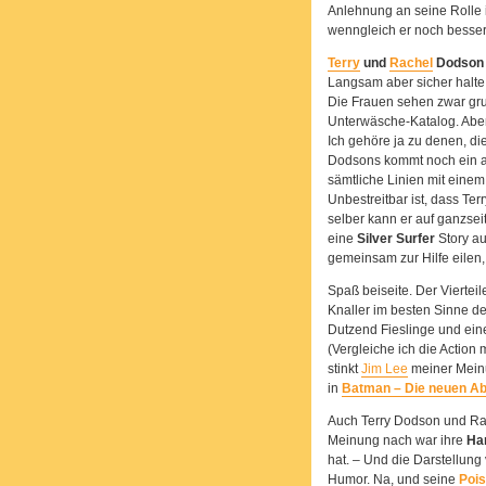
Anlehnung an seine Rolle
wenngleich er noch besser
Terry
und
Rachel
Dodson
Langsam aber sicher halte 
Die Frauen sehen zwar gru
Unterwäsche-Katalog. Aber
Ich gehöre ja zu denen, die
Dodsons kommt noch ein ab
sämtliche Linien mit eine
Unbestreitbar ist, dass Te
selber kann er auf ganzseit
eine
Silver Surfer
Story au
gemeinsam zur Hilfe eilen
Spaß beiseite. Der Vierteil
Knaller im besten Sinne des
Dutzend Fieslinge und ein
(Vergleiche ich die Action
stinkt
Jim Lee
meiner Meinu
in
Batman – Die neuen A
Auch Terry Dodson und Ra
Meinung nach war ihre
Ha
hat. – Und die Darstellun
Humor. Na, und seine
Pois