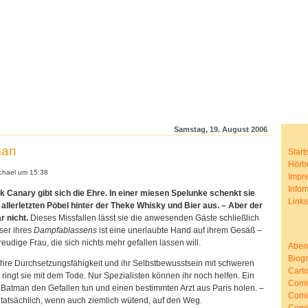
Samstag, 19. August 2006
man
Start
Hörb
hael um 15:38
Impr
Infor
k Canary gibt sich die Ehre. In einer miesen Spelunke schenkt sie
Link
allerletzten Pöbel hinter der Theke Whisky und Bier aus. – Aber der
r nicht.
Dieses Missfallen lässt sie die anwesenden Gäste schließlich
ser ihres
Dampfablassens
ist eine unerlaubte Hand auf ihrem Gesäß –
reudige Frau, die sich nichts mehr gefallen lassen will.
Aben
Biog
t ihre Durchsetzungsfähigkeit und ihr Selbstbewusstsein mit schweren
Cart
 ringt sie mit dem Tode. Nur Spezialisten können ihr noch helfen. Ein
Comic
 Batman den Gefallen tun und einen bestimmten Arzt aus Paris holen. –
Comi
atsächlich, wenn auch ziemlich wütend, auf den Weg.