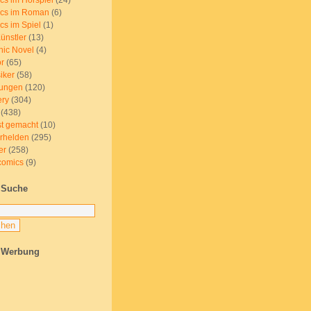
cs im Hörspiel
(24)
cs im Roman
(6)
cs im Spiel
(1)
ünstler
(13)
hic Novel
(4)
or
(65)
iker
(58)
ungen
(120)
ery
(304)
(438)
st gemacht
(10)
rhelden
(295)
er
(258)
omics
(9)
Suche
Werbung