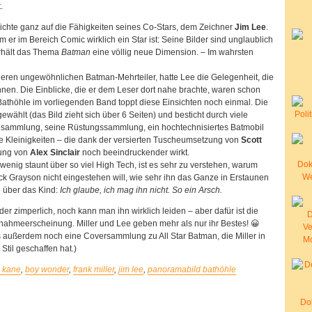
.
chichte ganz auf die Fähigkeiten seines Co-Stars, dem Zeichner
Jim Lee
.
m er im Bereich Comic wirklich ein Star ist: Seine Bilder sind unglaublich
rhält das Thema
Batman
eine völlig neue Dimension. – Im wahrsten
eren ungewöhnlichen Batman-Mehrteiler, hatte Lee die Gelegenheit, die
nen. Die Einblicke, die er dem Leser dort nahe brachte, waren schon
 Bathöhle im vorliegenden Band toppt diese Einsichten noch einmal. Die
 gewählt (das Bild zieht sich über 6 Seiten) und besticht durch viele
gsammlung, seine Rüstungssammlung, ein hochtechnisiertes Batmobil
re Kleinigkeiten – die dank der versierten Tuscheumsetzung von
Scott
ung von
Alex Sinclair
noch beeindruckender wirkt.
wenig staunt über so viel High Tech, ist es sehr zu verstehen, warum
Dick Grayson nicht eingestehen will, wie sehr ihn das Ganze in Erstaunen
 über das Kind:
Ich glaube, ich mag ihn nicht. So ein Arsch.
er zimperlich, noch kann man ihn wirklich leiden – aber dafür ist die
nahmeerscheinung. Miller und Lee geben mehr als nur ihr Bestes! 😀
es außerdem noch eine Coversammlung zu All Star Batman, die Miller in
Stil geschaffen hat.)
 kane
,
boy wonder
,
frank miller
,
jim lee
,
panoramabild bathöhle