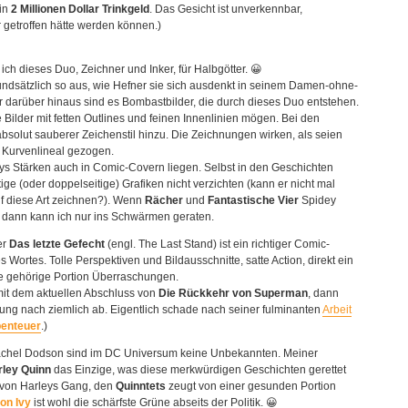
 in
2 Millionen Dollar Trinkgeld
. Das Gesicht ist unverkennbar,
 getroffen hätte werden können.)
ich dieses Duo, Zeichner und Inker, für Halbgötter. 😀
ndsätzlich so aus, wie Hefner sie sich ausdenkt in seinem Damen-ohne-
 darüber hinaus sind es Bombastbilder, die durch dieses Duo entstehen.
 Bilder mit fetten Outlines und feinen Innenlinien mögen. Bei den
solut sauberer Zeichenstil hinzu. Die Zeichnungen wirken, als seien
m Kurvenlineal gezogen.
rrys Stärken auch in Comic-Covern liegen. Selbst in den Geschichten
ige (oder doppelseitige) Grafiken nicht verzichten (kann er nicht mal
f diese Art zeichnen?). Wenn
Rächer
und
Fantastische Vier
Spidey
, dann kann ich nur ins Schwärmen geraten.
er
Das letzte Gefecht
(engl. The Last Stand) ist ein richtiger Comic-
 Wortes. Tolle Perspektiven und Bildausschnitte, satte Action, direkt ein
e gehörige Portion Überraschungen.
 mit dem aktuellen Abschluss von
Die Rückkehr von Superman
, dann
ng nach ziemlich ab. Eigentlich schade nach seiner fulminanten
Arbeit
benteuer
.)
chel Dodson sind im DC Universum keine Unbekannten. Meiner
rley Quinn
das Einzige, was diese merkwürdigen Geschichten gerettet
g von Harleys Gang, den
Quinntets
zeugt von einer gesunden Portion
on Ivy
ist wohl die schärfste Grüne abseits der Politik. 😀