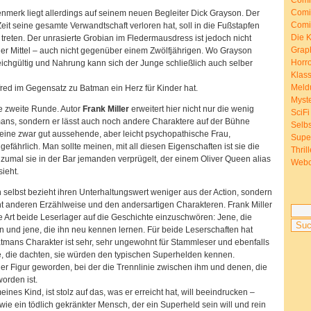
Comi
Comi
nmerk liegt allerdings auf seinem neuen Begleiter Dick Grayson. Der
Comi
Zeit seine gesamte Verwandtschaft verloren hat, soll in die Fußstapfen
Die K
 treten. Der unrasierte Grobian im Fledermausdress ist jedoch nicht
Grap
ner Mittel – auch nicht gegenüber einem Zwölfjährigen. Wo Grayson
Horr
eichgültig und Nahrung kann sich der Junge schließlich auch selber
Klass
Meld
lfred im Gegensatz zu Batman ein Herz für Kinder hat.
Myst
ie zweite Runde. Autor
Frank Miller
erweitert hier nicht nur die wenig
SciFi
ans, sondern er lässt auch noch andere Charaktere auf der Bühne
Selb
t eine zwar gut aussehende, aber leicht psychopathische Frau,
Supe
gefährlich. Man sollte meinen, mit all diesen Eigenschaften ist sie die
Thrill
 zumal sie in der Bar jemanden verprügelt, der einem Oliver Queen alias
Webc
ieht.
selbst bezieht ihren Unterhaltungswert weniger aus der Action, sondern
ht anderen Erzählweise und den andersartigen Charakteren. Frank Miller
 Art beide Leserlager auf die Geschichte einzuschwören: Jene, die
 und jene, die ihn neu kennen lernen. Für beide Leserschaften hat
Batmans Charakter ist sehr, sehr ungewohnt für Stammleser und ebenfalls
e, die dachten, sie würden den typischen Superhelden kennen.
ner Figur geworden, bei der die Trennlinie zwischen ihm und denen, die
worden ist.
eines Kind, ist stolz auf das, was er erreicht hat, will beeindrucken –
wie ein tödlich gekränkter Mensch, der ein Superheld sein will und rein