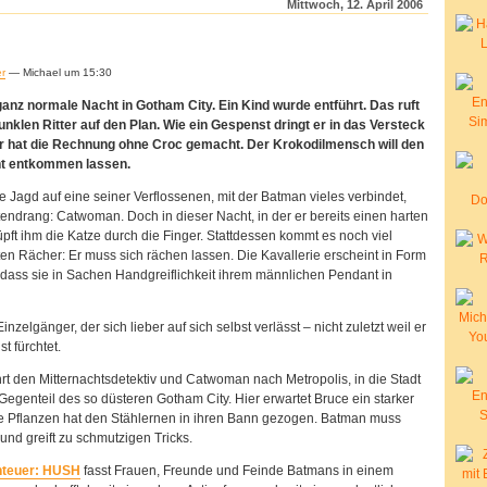
Mittwoch, 12. April 2006
er
— Michael um 15:30
ganz normale Nacht in Gotham City. Ein Kind wurde entführt. Das ruft
unklen Ritter auf den Plan. Wie ein Gespenst dringt er in das Versteck
er hat die Rechnung ohne Croc gemacht. Der Krokodilmensch will den
ht entkommen lassen.
ie Jagd auf eine seiner Verflossenen, mit der Batman vieles verbindet,
atendrang: Catwoman. Doch in dieser Nacht, in der er bereits einen harten
üpft ihm die Katze durch die Finger. Stattdessen kommt es noch viel
en Rächer: Er muss sich rächen lassen. Die Kavallerie erscheint in Form
 dass sie in Sachen Handgreiflichkeit ihrem männlichen Pendant in
nzelgänger, der sich lieber auf sich selbst verlässt – nicht zuletzt weil er
t fürchtet.
hrt den Mitternachtsdetektiv und Catwoman nach Metropolis, in die Stadt
 Gegenteil des so düsteren Gotham City. Hier erwartet Bruce ein starker
ie Pflanzen hat den Stählernen in ihren Bann gezogen. Batman muss
nd greift zu schmutzigen Tricks.
nteuer: HUSH
fasst Frauen, Freunde und Feinde Batmans in einem