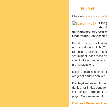
HUSH
Filed under:
Superhelden
,
Thrill
Eine 
den d
der Kidnapper ein. Aber 
Fledermaus-Detektiv nic
Der Verbrecherhatz folgt d
nicht nur der nächtliche T
Kampf hinter sich hat, schl
schlimmer für den maskiert
von Huntress, die beweist,
nichts nachsteht.
Doch Batman ist auch ein Ei
wie jeder andere den Verlus
Die Jagd auf Poison Ivy fü
der Lichter, in das genaue
Gegner. Die Herrin über d
gegen Superman antreten u
Batman – Die neuen Abe