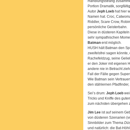
Handlungsstrang zusammen 
Portion Dramatik, sorgfäl
Autor
Jeph Loeb
hat hier w
Namen hat. Croc, Catwoman
Riddler, Scare Crow, Robin
persönliche Geisterbahn.
Diese in düsteren Kapiteln
sehr sympathischen Momen
Batman
erst möglich.
HUSH hält Batman den Spie
zweifelsfrei sagen könnte, 
Rachefeldzug, seine Gelieb
er den Joker mit eigenen Hä
andere nie in Betracht zieh
Fall der Fälle gegen Supe
Wie Batman sein Vertrauen v
den stählernen Pfadfinder,
Sei’s drum:
Jeph Loeb
weiß
Tricks und Kniffe des gute
zum nächsten übergehen z
Jim Lee
ist auf seinem Geb
von düsteren Szenarien (vo
Sinnbilder zum Thema
Düs
und natürlich: die Bat-Höh