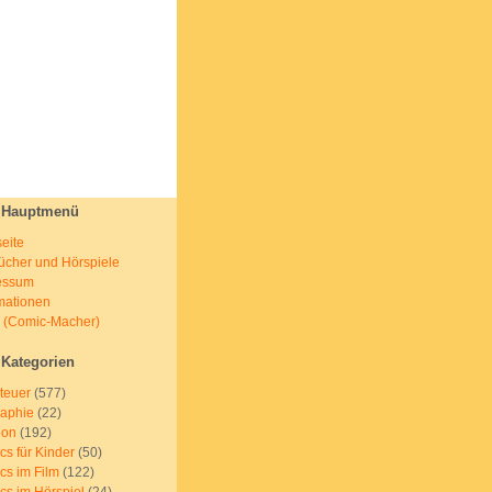
Hauptmenü
seite
ücher und Hörspiele
essum
mationen
s (Comic-Macher)
Kategorien
teuer
(577)
raphie
(22)
oon
(192)
s für Kinder
(50)
cs im Film
(122)