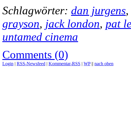
Schlagwörter:
dan jurgens
grayson
,
jack london
,
pat l
untamed cinema
Comments (0)
Login
|
RSS-Newsfeed
|
Kommentar-RSS
|
WP
||
nach oben