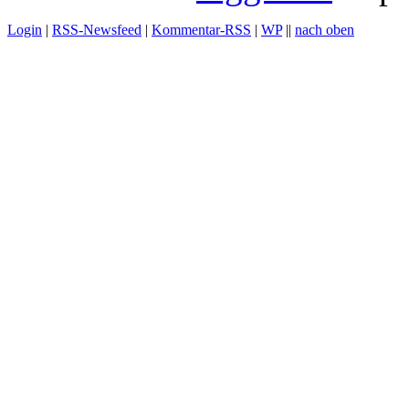
Login
|
RSS-Newsfeed
|
Kommentar-RSS
|
WP
||
nach oben