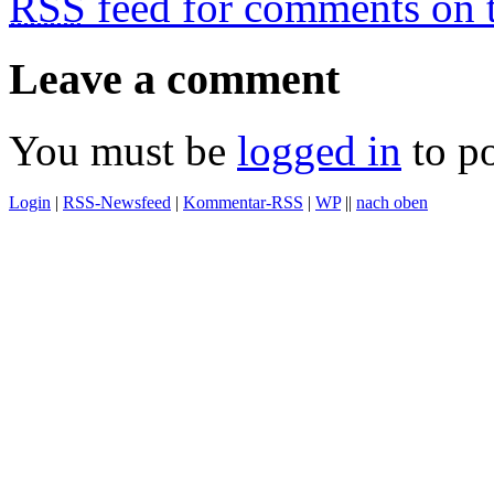
RSS
feed for comments on t
Leave a comment
You must be
logged in
to p
Login
|
RSS-Newsfeed
|
Kommentar-RSS
|
WP
||
nach oben