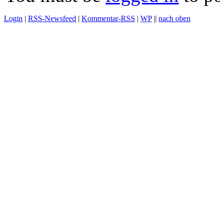
Login
|
RSS-Newsfeed
|
Kommentar-RSS
|
WP
||
nach oben