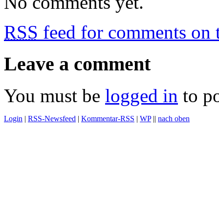
No comments yet.
RSS
feed for comments on t
Leave a comment
You must be
logged in
to p
Login
|
RSS-Newsfeed
|
Kommentar-RSS
|
WP
||
nach oben