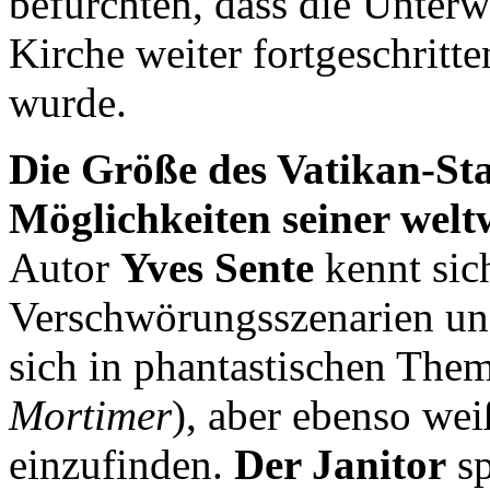
befürchten, dass die Unter
Kirche weiter fortgeschritt
wurde.
Die Größe des Vatikan-Sta
Möglichkeiten seiner wel
Autor
Yves Sente
kennt sic
Verschwörungsszenarien und
sich in phantastischen The
Mortimer
), aber ebenso wei
einzufinden.
Der Janitor
sp