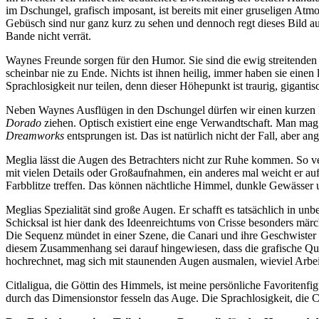
im Dschungel, grafisch imposant, ist bereits mit einer gruseligen At
Gebüsch sind nur ganz kurz zu sehen und dennoch regt dieses Bild auf
Bande nicht verrät.
Waynes Freunde sorgen für den Humor. Sie sind die ewig streitenden
scheinbar nie zu Ende. Nichts ist ihnen heilig, immer haben sie ein
Sprachlosigkeit nur teilen, denn dieser Höhepunkt ist traurig, gigantis
Neben Waynes Ausflügen in den Dschungel dürfen wir einen kurzen Bli
Dorado
ziehen. Optisch existiert eine enge Verwandtschaft. Man ma
Dreamworks
entsprungen ist. Das ist natürlich nicht der Fall, aber 
Meglia lässt die Augen des Betrachters nicht zur Ruhe kommen. So verw
mit vielen Details oder Großaufnahmen, ein anderes mal weicht er auf 
Farbblitze treffen. Das können nächtliche Himmel, dunkle Gewässer un
Meglias Spezialität sind große Augen. Er schafft es tatsächlich in un
Schicksal ist hier dank des Ideenreichtums von Crisse besonders mä
Die Sequenz mündet in einer Szene, die Canari und ihre Geschwister 
diesem Zusammenhang sei darauf hingewiesen, dass die grafische Qual
hochrechnet, mag sich mit staunenden Augen ausmalen, wieviel Arbei
Citlaligua, die Göttin des Himmels, ist meine persönliche Favoritenfi
durch das Dimensionstor fesseln das Auge. Die Sprachlosigkeit, die C