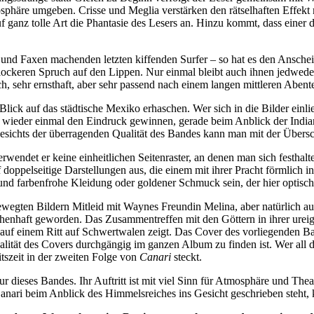
mosphäre umgeben. Crisse und Meglia verstärken den rätselhaften Effekt
 ganz tolle Art die Phantasie des Lesers an. Hinzu kommt, dass einer 
 und Faxen machenden letzten kiffenden Surfer – so hat es den Ansche
en lockeren Spruch auf den Lippen. Nur einmal bleibt auch ihnen jedwed
ch, sehr ernsthaft, aber sehr passend nach einem langen mittleren Abente
ck auf das städtische Mexiko erhaschen. Wer sich in die Bilder einli
g wieder einmal den Eindruck gewinnen, gerade beim Anblick der India
angesichts der überragenden Qualität des Bandes kann man mit der Übersc
endet er keine einheitlichen Seitenraster, an denen man sich festhalte
doppelseitige Darstellungen aus, die einem mit ihrer Pracht förmlich i
d farbenfrohe Kleidung oder goldener Schmuck sein, der hier optisch a
bewegten Bildern Mitleid mit Waynes Freundin Melina, aber natürlich au
rchenhaft geworden. Das Zusammentreffen mit den Göttern in ihrer ur
auf einem Ritt auf Schwertwalen zeigt. Das Cover des vorliegenden Band
ität des Covers durchgängig im ganzen Album zu finden ist. Wer all di
tszeit in der zweiten Folge von
Canari
steckt.
gur dieses Bandes. Ihr Auftritt ist mit viel Sinn für Atmosphäre und T
anari beim Anblick des Himmelsreiches ins Gesicht geschrieben steht, k