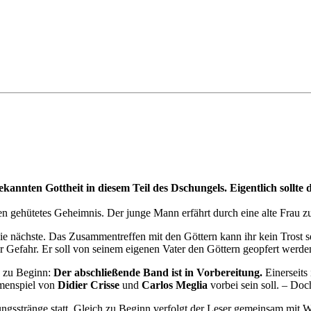
nnten Gottheit in diesem Teil des Dschungels. Eigentlich sollte di
ten gehütetes Geheimnis. Der junge Mann erfährt durch eine alte Frau
 die nächste. Das Zusammentreffen mit den Göttern kann ihr kein Trost 
er Gefahr. Er soll von seinem eigenen Vater den Göttern geopfert werde
 zu Beginn:
Der abschließende Band ist in Vorbereitung.
Einerseits 
mmenspiel von
Didier Crisse
und
Carlos Meglia
vorbei sein soll. – Doc
lungsstränge statt. Gleich zu Beginn verfolgt der Leser gemeinsam mit 