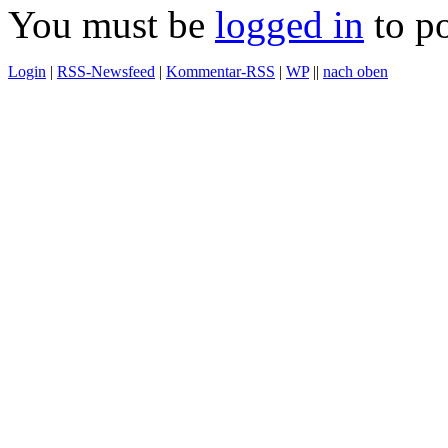
You must be
logged in
to p
Login
|
RSS-Newsfeed
|
Kommentar-RSS
|
WP
||
nach oben