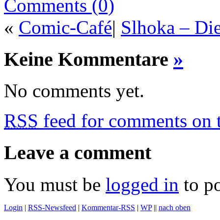
Comments (0)
«
Comic-Café
|
Slhoka – Die
Keine Kommentare
»
No comments yet.
RSS
feed for comments on t
Leave a comment
You must be
logged in
to p
Login
|
RSS-Newsfeed
|
Kommentar-RSS
|
WP
||
nach oben