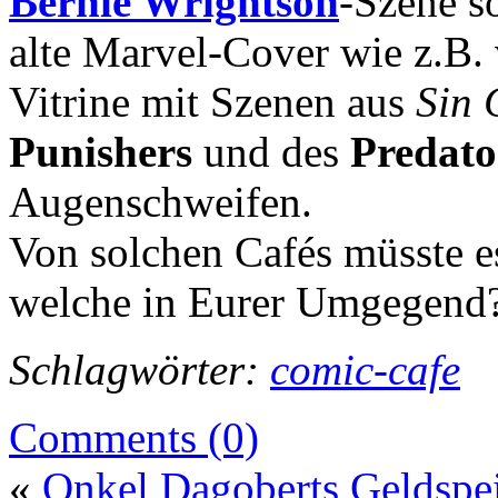
Bernie Wrightson
-Szene s
alte Marvel-Cover wie z.B.
Vitrine mit Szenen aus
Sin 
Punishers
und des
Predato
Augenschweifen.
Von solchen Cafés müsste e
welche in Eurer Umgegend
Schlagwörter:
comic-cafe
Comments (0)
«
Onkel Dagoberts Geldspe