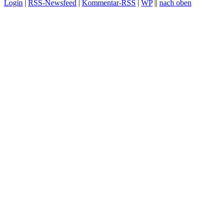
Login
|
RSS-Newsfeed
|
Kommentar-RSS
|
WP
||
nach oben