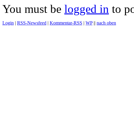
You must be
logged in
to p
Login
|
RSS-Newsfeed
|
Kommentar-RSS
|
WP
||
nach oben