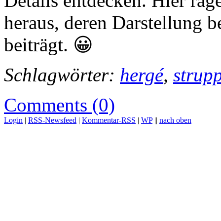
Details entdecken. Hier rag
heraus, deren Darstellung 
beiträgt. 😀
Schlagwörter:
hergé
,
strupp
Comments (0)
Login
|
RSS-Newsfeed
|
Kommentar-RSS
|
WP
||
nach oben