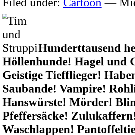
Filed under:
Cartoon
— Mic
Hunderttausend he
Höllenhunde! Hagel und 
Geistige Tiefflieger! Hab
Saubande! Vampire! Rohli
Hanswürste! Mörder! Blin
Pfeffersäcke! Zulukaffer
Waschlappen! Pantoffelti