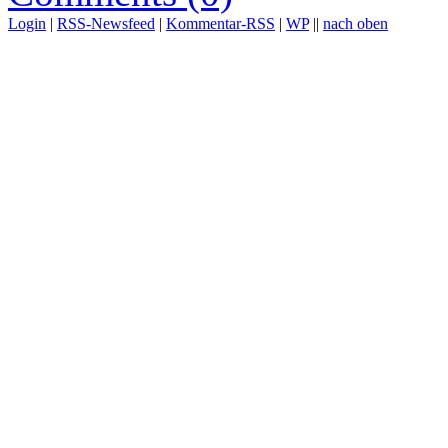
Login
|
RSS-Newsfeed
|
Kommentar-RSS
|
WP
||
nach oben