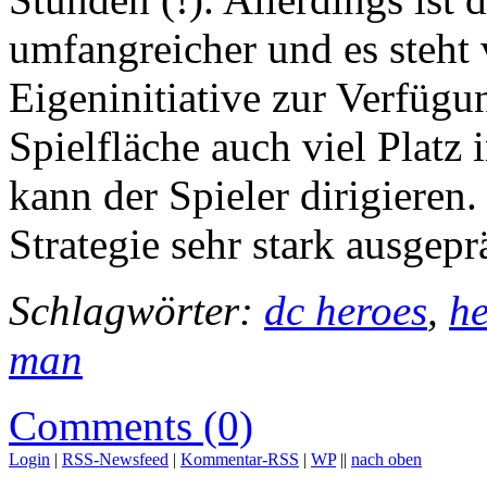
umfangreicher und es steht
Eigeninitiative zur Verfüg
Spielfläche auch viel Platz
kann der Spieler dirigieren.
Strategie sehr stark ausgepr
Schlagwörter:
dc heroes
,
he
man
Comments (0)
Login
|
RSS-Newsfeed
|
Kommentar-RSS
|
WP
||
nach oben