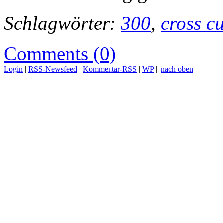
Schlagwörter:
300
,
cross cu
Comments (0)
Login
|
RSS-Newsfeed
|
Kommentar-RSS
|
WP
||
nach oben