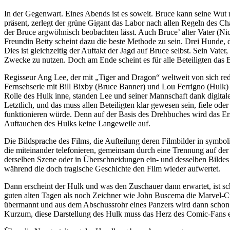
In der Gegenwart. Eines Abends ist es soweit. Bruce kann seine Wut 
präsent, zerlegt der grüne Gigant das Labor nach allen Regeln des Ch
der Bruce argwöhnisch beobachten lässt. Auch Bruce’ alter Vater (Ni
Freundin Betty scheint dazu die beste Methode zu sein. Drei Hunde, 
Dies ist gleichzeitig der Auftakt der Jagd auf Bruce selbst. Sein Vater
Zwecke zu nutzen. Doch am Ende scheint es für alle Beteiligten das B
Regisseur Ang Lee, der mit „Tiger and Dragon“ weltweit von sich re
Fernsehserie mit Bill Bixby (Bruce Banner) und Lou Ferrigno (Hulk) 
Rolle des Hulk inne, standen Lee und seiner Mannschaft dank digit
Letztlich, und das muss allen Beteiligten klar gewesen sein, fiele od
funktionieren würde. Denn auf der Basis des Drehbuches wird das Ers
Auftauchen des Hulks keine Langeweile auf.
Die Bildsprache des Films, die Aufteilung deren Filmbilder in symbol
die miteinander telefonieren, gemeinsam durch eine Trennung auf der
derselben Szene oder in Überschneidungen ein- und desselben Bildes e
während die doch tragische Geschichte den Film wieder aufwertet.
Dann erscheint der Hulk und was den Zuschauer dann erwartet, ist schi
guten alten Tagen als noch Zeichner wie John Buscema die Marvel-Cr
übermannt und aus dem Abschussrohr eines Panzers wird dann schon m
Kurzum, diese Darstellung des Hulk muss das Herz des Comic-Fans 