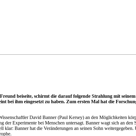
n Freund beiseite, schirmt die darauf folgende Strahlung mit sei
eint bei ihm eingesetzt zu haben. Zum ersten Mal hat die Forschu
ge Wissenschaftler David Banner (Paul Kersey) an den Möglichkeiten kör
rung der Experimente bei Menschen untersagt. Banner wagt sich an den S
chnell klar: Banner hat die Veränderungen an seinen Sohn weitergegeben
rophe.