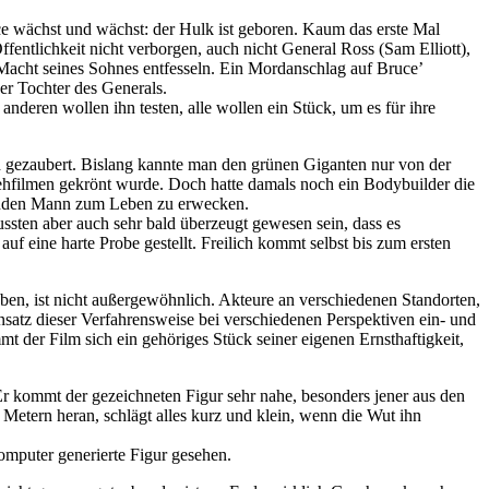
ce wächst und wächst: der Hulk ist geboren. Kaum das erste Mal
fentlichkeit nicht verborgen, auch nicht General Ross (Sam Elliott),
 Macht seines Sohnes entfesseln. Ein Mordanschlag auf Bruce’
er Tochter des Generals.
e anderen wollen ihn testen, alle wollen ein Stück, um es für ihre
d gezaubert. Bislang kannte man den grünen Giganten nur von der
sehfilmen gekrönt wurde. Doch hatte damals noch ein Bodybuilder die
tenden Mann zum Leben zu erwecken.
mussten aber auch sehr bald überzeugt gewesen sein, dass es
 eine harte Probe gestellt. Freilich kommt selbst bis zum ersten
eben, ist nicht außergewöhnlich. Akteure an verschiedenen Standorten,
satz dieser Verfahrensweise bei verschiedenen Perspektiven ein- und
t der Film sich ein gehöriges Stück seiner eigenen Ernsthaftigkeit,
. Er kommt der gezeichneten Figur sehr nahe, besonders jener aus den
etern heran, schlägt alles kurz und klein, wenn die Wut ihn
mputer generierte Figur gesehen.