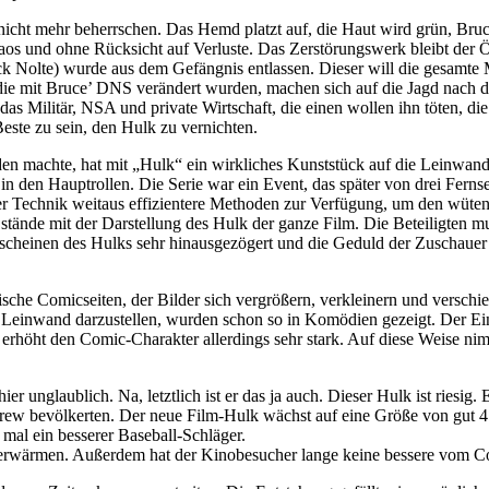
nicht mehr beherrschen. Das Hemd platzt auf, die Haut wird grün, Bru
aos und ohne Rücksicht auf Verluste. Das Zerstörungswerk bleibt der Öf
ck Nolte) wurde aus dem Gefängnis entlassen. Dieser will die gesamte
die mit Bruce’ DNS verändert wurden, machen sich auf die Jagd nach d
, das Militär, NSA und private Wirtschaft, die einen wollen ihn töten, di
este zu sein, den Hulk zu vernichten.
den machte, hat mit „Hulk“ ein wirkliches Kunststück auf die Leinwan
in den Hauptrollen. Die Serie war ein Event, das später von drei Fern
aler Technik weitaus effizientere Methoden zur Verfügung, um den wü
er stände mit der Darstellung des Hulk der ganze Film. Die Beteiligten 
cheinen des Hulks sehr hinausgezögert und die Geduld der Zuschauer auf
ische Comicseiten, der Bilder sich vergrößern, verkleinern und verschi
 Leinwand darzustellen, wurden schon so in Komödien gezeigt. Der Ein
rhöht den Comic-Charakter allerdings sehr stark. Auf diese Weise nimm
er unglaublich. Na, letztlich ist er das ja auch. Dieser Hulk ist riesig
ew bevölkerten. Der neue Film-Hulk wächst auf eine Größe von gut 4 M
al ein besserer Baseball-Schläger.
erwärmen. Außerdem hat der Kinobesucher lange keine bessere vom Co