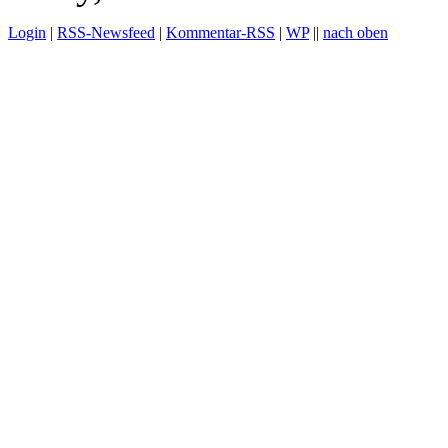
Login
|
RSS-Newsfeed
|
Kommentar-RSS
|
WP
||
nach oben