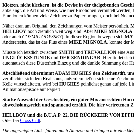
Klotzen, nicht kleckern, ist die Devise in der titelgebenden Geschi
anbelangt, die Art und Weise, wie hier Emotionen vermittelt werden, 
Emotionen können viele Zeichner zu Papier bringen, doch bei Nuance
Näher dran am Original, den Zeichnungen vom Meister persönlich,
M
HELLBOY
noch ziemlich weit weg sind. Aber
MIKE MIGNOLA
oder auch
COSMIC ODYSSEY
). In dieser Region bewegen sich
MA
Andererseits, das ist das Plus eines
MIKE MIGNOLA
, konnte der 
Müsste ich letztlich zwischen
SMITH
und
TREVALLION
eine Ausw
UNGLÜCKSSTUNDE
und
DER SENDINGAR
. Hier findet sic
automatisch diese Düsterheit Einzug und die dunkle Stimmung der Ha
Abschließend übernimmt ADAM HUGHES den Zeichenstift, und di
verpflichtet sich dem Realismus, außerdem ließen sich seine Zeichnung
Kelle wirtschafteten, wird bei
HUGHES
peinlichst genau auf jede Li
Animationsepisode auf Papier!
Starke Auswahl der Geschichten, ein guter Mix aus echtem Horro
abwechslungsreich und spannend erzählt. Die hier vertretenen Z
HELLBOY und die B.U.A.P. 22, DIE RÜCKKEHR VON EFFIE 
Oder bei
Cross Cult
.
Die angezeigten Links führen nach Amazon und bringen mir eine klein