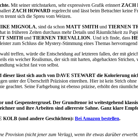
chte.
Mit seiner strichstarken, sehr expressiven Grafik erinnert
ZACH
ballert
ZACH HOWARD
regelrecht und lässt beim Betrachter keine F
n trennt sich die Spreu vom Weizen.
IKE MIGNOLA
, sind da schon
MATT SMITH
und
TIERNEN T
hat in früheren Zeiten durchaus mehr Details und Räumlichkeit zu Papi
TT SMITH
und
TIERNEN TREVALLION
. Und ich finde, dass
H
Meister zum Schluss die Mystery-Stimmung eines Themas hervorragend
ahl treffen, würde die Entscheidung auf letzteren fallen, der mit gleic
h teils ein weicher Realismus, der sich mit harten, abgehackten Stric
ndlung wächst fast von selbst.
eser lässt sich auch von DAVE STEWART die Kolorierung nicht 
en unter der Überschrift Präzision einreihen. Hier ist kein Strich ohn
nie geachtet. Seine Farbgebung ist ebenso präzise, erhöht den räumliche
r und Gespenstergrusel. Der Grundtenor ist weitestgehend klassis
eichner und ihre Arbeiten sind allererste Sahne. Ganz klare Empf
KOLB (und andere Geschichten):
Bei Amazon bestellen
.
e Provision (nicht jener zum Verlag), wenn ihr etwas darüber erwerbt: