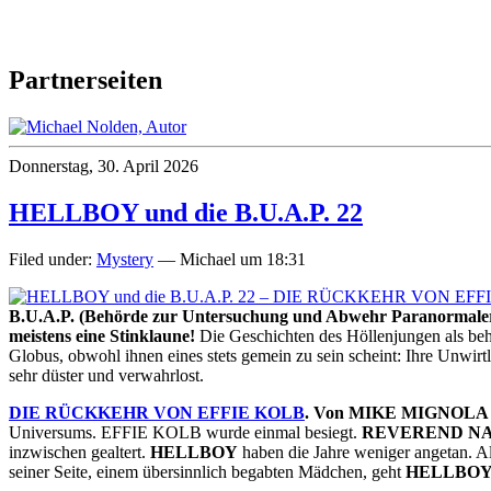
Partnerseiten
Donnerstag, 30. April 2026
HELLBOY und die B.U.A.P. 22
Filed under:
Mystery
— Michael um 18:31
B.U.A.P. (Behörde zur Untersuchung und Abwehr Paranormaler 
meistens eine Stinklaune!
Die Geschichten des Höllenjungen als behö
Globus, obwohl ihnen eines stets gemein zu sein scheint: Ihre Unwirt
sehr düster und verwahrlost.
DIE RÜCKKEHR VON EFFIE KOLB
. Von MIKE MIGNOLA g
Universums. EFFIE KOLB wurde einmal besiegt.
REVEREND NA
inzwischen gealtert.
HELLBOY
haben die Jahre weniger angetan. Als
seiner Seite, einem übersinnlich begabten Mädchen, geht
HELLBO