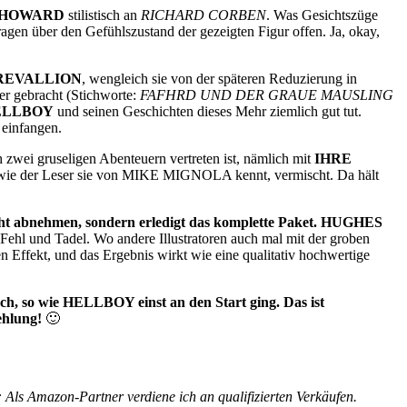
 HOWARD
stilistisch an
RICHARD CORBEN
. Was Gesichtszüge
ragen über den Gefühlszustand der gezeigten Figur offen. Ja, okay,
REVALLION
, wengleich sie von der späteren Reduzierung in
er gebracht (Stichworte:
FAFHRD UND DER GRAUE MAUSLING
ELLBOY
und seinen Geschichten dieses Mehr ziemlich gut tut.
 einfangen.
h zwei gruseligen Abenteuern vertreten ist, nämlich mit
IHRE
hen, wie der Leser sie von MIKE MIGNOLA kennt, vermischt. Da hält
abnehmen, sondern erledigt das komplette Paket.
HUGHES
e Fehl und Tadel. Wo andere Illustratoren auch mal mit der groben
n Effekt, und das Ergebnis wirkt wie eine qualitativ hochwertige
ch, so wie HELLBOY einst an den Start ging. Das ist
ehlung!
🙂
 Als Amazon-Partner verdiene ich an qualifizierten Verkäufen.