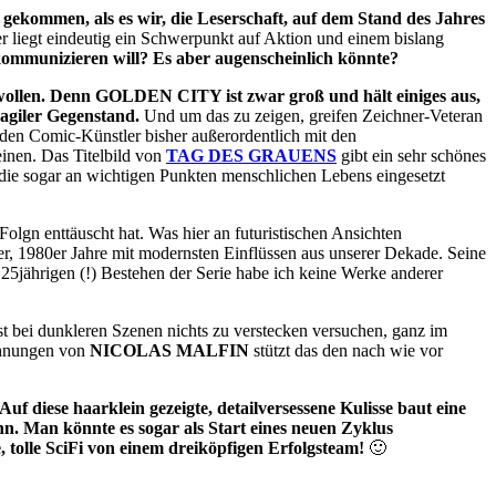
gekommen, als es wir, die Leserschaft, auf dem Stand des Jahres
ier liegt eindeutig ein Schwerpunkt auf Aktion und einem bislang
 kommunizieren will? Es aber augenscheinlich könnte?
wollen. Denn GOLDEN CITY ist zwar groß und hält einiges aus,
ragiler Gegenstand.
Und um das zu zeigen, greifen Zeichner-Veteran
eiden Comic-Künstler bisher außerordentlich mit den
einen. Das Titelbild von
TAG DES GRAUENS
gibt ein sehr schönes
 die sogar an wichtigen Punkten menschlichen Lebens eingesetzt
 Folgn enttäuscht hat. Was hier an futuristischen Ansichten
er, 1980er Jahre mit modernsten Einflüssen aus unserer Dekade. Seine
 25jährigen (!) Bestehen der Serie habe ich keine Werke anderer
lbst bei dunkleren Szenen nichts zu verstecken versuchen, ganz im
ichnungen von
NICOLAS MALFIN
stützt das den nach wie vor
uf diese haarklein gezeigte, detailversessene Kulisse baut eine
. Man könnte es sogar als Start eines neuen Zyklus
e, tolle SciFi von einem dreiköpfigen Erfolgsteam!
🙂