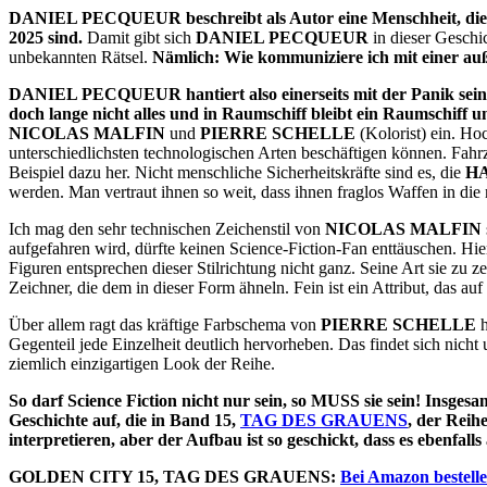
DANIEL PECQUEUR beschreibt als Autor eine Menschheit, die es te
2025 sind.
Damit gibt sich
DANIEL PECQUEUR
in dieser Geschi
unbekannten Rätsel.
Nämlich: Wie kommuniziere ich mit einer auße
DANIEL PECQUEUR hantiert also einerseits mit der Panik seine
doch lange nicht alles und in Raumschiff bleibt ein Raumschiff u
NICOLAS MALFIN
und
PIERRE SCHELLE
(Kolorist) ein. Hoc
unterschiedlichsten technologischen Arten beschäftigen können. Fahrz
Beispiel dazu her. Nicht menschliche Sicherheitskräfte sind es, die
H
werden. Man vertraut ihnen so weit, dass ihnen fraglos Waffen in d
Ich mag den sehr technischen Zeichenstil von
NICOLAS MALFIN
aufgefahren wird, dürfte keinen Science-Fiction-Fan enttäuschen. Hi
Figuren entsprechen dieser Stilrichtung nicht ganz. Seine Art sie zu
Zeichner, die dem in dieser Form ähneln. Fein ist ein Attribut, das auf
Über allem ragt das kräftige Farbschema von
PIERRE SCHELLE
h
Gegenteil jede Einzelheit deutlich hervorheben. Das findet sich nic
ziemlich einzigartigen Look der Reihe.
So darf Science Fiction nicht nur sein, so MUSS sie sein! Insgesa
Geschichte auf, die in Band 15,
TAG DES GRAUENS
, der Reih
interpretieren, aber der Aufbau ist so geschickt, dass es ebenfall
GOLDEN CITY 15, TAG DES GRAUENS:
Bei Amazon bestell