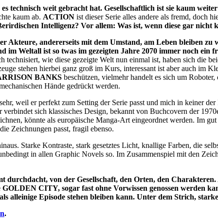
chnisch weit gebracht hat. Gesellschaftlich ist sie kaum weiter 
chte kaum ab.
ACTION
ist dieser Serie alles andere als fremd, doch h
rirdischen Intelligenz? Vor allem: Was ist, wenn diese gar nicht
r Akteure, andererseits mit dem Umstand, am Leben bleiben zu 
nd im Weltall ist so twas im gezeigten Jahre 2070 immer noch ein f
h technisiert, wie diese gezeigte Welt nun einmal ist, haben sich die b
euge stehen hierbei ganz groß im Kurs, interessant ist aber auch im Kl
ARRISON BANKS
beschützen, vielmehr handelt es sich um Roboter,
ie mechanischen Hände gedrückt werden.
sehr, weil er perfekt zum Setting der Serie passt und mich in keiner der
er verbindet sich klassisches Design, bekannt von Buchcovern der 1970
 zeichnen, könnte als europäische Manga-Art eingeordnet werden. Im gut
 die Zeichnungen passt, fragil ebenso.
inaus. Starke Kontraste, stark gesetztes Licht, knallige Farben, die se
ht unbedingt in allen Graphic Novels so. Im Zusammenspiel mit den Ze
mt durchdacht, von der Gesellschaft, den Orten, den Charakteren. A
e GOLDEN CITY, sogar fast ohne Vorwissen genossen werden kann
s als alleinige Episode stehen bleiben kann. Unter dem Strich, stark
en
.