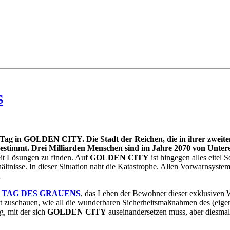
S
Tag in GOLDEN CITY. Die Stadt der Reichen, die in ihrer zweiten V
 bestimmt. Drei Milliarden Menschen sind im Jahre 2070 von Unte
it Lösungen zu finden. Auf
GOLDEN CITY
ist hingegen alles eitel 
ältnisse. In dieser Situation naht die Katastrophe. Allen Vorwarnsyste
…
m
TAG DES GRAUENS
, das Leben der Bewohner dieser exklusiven W
bst zuschauen, wie all die wunderbaren Sicherheitsmaßnahmen des (eigentl
g, mit der sich
GOLDEN CITY
auseinandersetzen muss, aber diesmal i