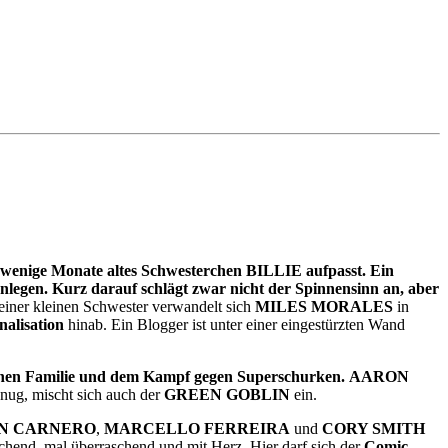
wenige Monate altes Schwesterchen BILLIE aufpasst. Ein
en. Kurz darauf schlägt zwar nicht der Spinnensinn an, aber
iner kleinen Schwester verwandelt sich
MILES MORALES
in
lisation
hinab. Ein Blogger ist unter einer eingestürzten Wand
n Familie und dem Kampf gegen Superschurken.
AARON
enug, mischt sich auch der
GREEN GOBLIN
ein.
N CARNERO
,
MARCELLO FERREIRA
und
CORY SMITH
rachend, mal überraschend und mit Herz. Hier darf sich der
Comic-