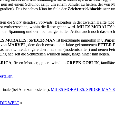
n auf einem Schulhof zeigt, um einem Schüler zu helfen, der von Mit
radiert). Das ist echtes Kino im Stile der
Zeichentrickblockbuster
um
ßen die Story geradezu vorwärts. Besonders in der zweiten Hälfte gibt e
 ist vorherzusehen, wohin die Reise gehen wird.
MILES MORALES
h
ch der Spannung und der hoch aufgehäuften Action auch noch das ersc
ES MORALES: SPIDER-MAN
ist hierzulande immerhin in
8 Pape
g von
MARVEL
, dem doch etwas in die Jahre gekommenen
PETER 
Das neue Umfeld, angereichert mit alten (modernisierten) und neuen Fein
 hat, seit die Schulzeiten wirklich lange, lange hinter ihm liegen.
ERICA
, fiesen Monstergegnern wie dem
GREEN GOBLIN
, familiä

stellen
.
nfinale (bei Amazon bestellen):
MILES MORALES: SPIDER-MAN 8
DIE WELT
»