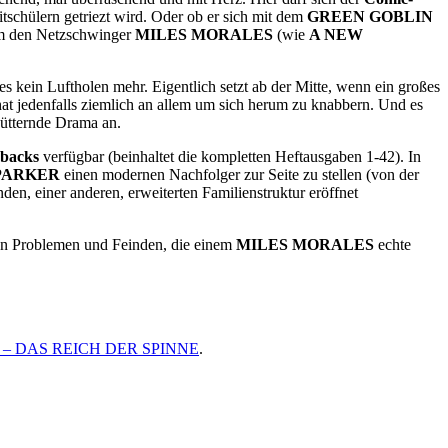
schülern getriezt wird. Oder ob er sich mit dem
GREEN GOBLIN
 den Netzschwinger
MILES MORALES
(wie
A NEW
s kein Luftholen mehr. Eigentlich setzt ab der Mitte, wenn ein großes
at jedenfalls ziemlich an allem um sich herum zu knabbern. Und es
hütternde Drama an.
rbacks
verfügbar (beinhaltet die kompletten Heftausgaben 1-42). In
PARKER
einen modernen Nachfolger zur Seite zu stellen (von der
den, einer anderen, erweiterten Familienstruktur eröffnet
ren Problemen und Feinden, die einem
MILES MORALES
echte
 – DAS REICH DER SPINNE
.