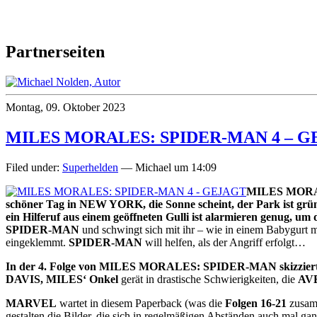
Partnerseiten
Montag, 09. Oktober 2023
MILES MORALES: SPIDER-MAN 4 – 
Filed under:
Superhelden
— Michael um 14:09
MILES MORALES
schöner Tag in NEW YORK, die Sonne scheint, der Park ist g
ein Hilferuf aus einem geöffneten Gulli ist alarmieren genug, um d
SPIDER-MAN
und schwingt sich mit ihr – wie in einem Babygurt m
eingeklemmt.
SPIDER-MAN
will helfen, als der Angriff erfolgt…
In der 4. Folge von MILES MORALES: SPIDER-MAN skizziert 
DAVIS, MILES‘ Onkel
gerät in drastische Schwierigkeiten, die
AV
MARVEL
wartet in diesem Paperback (was die
Folgen 16-21
zusamm
gestalten die Bilder, die sich in regelmäßigen Abständen auch mal gan