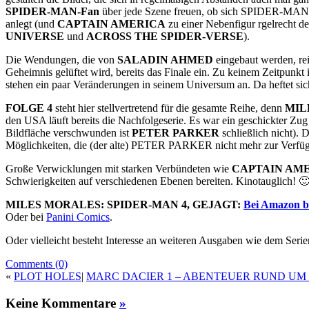
SPIDER-MAN-Fan
über jede Szene freuen, ob sich SPIDER-MAN nu
anlegt (und
CAPTAIN AMERICA
zu einer Nebenfigur rgelrecht deg
UNIVERSE
und
ACROSS THE SPIDER-VERSE
).
Die Wendungen, die von
SALADIN AHMED
eingebaut werden, rei
Geheimnis gelüftet wird, bereits das Finale ein. Zu keinem Zeitpunkt
stehen ein paar Veränderungen in seinem Universum an. Da heftet si
FOLGE 4
steht hier stellvertretend für die gesamte Reihe, denn
MIL
den USA läuft bereits die Nachfolgeserie. Es war ein geschickter Zu
Bildfläche verschwunden ist
PETER PARKER
schließlich nicht). 
Möglichkeiten, die (der alte) PETER PARKER nicht mehr zur Verfügung
Große Verwicklungen mit starken Verbündeten wie
CAPTAIN AM
Schwierigkeiten auf verschiedenen Ebenen bereiten. Kinotauglich! 
MILES MORALES: SPIDER-MAN 4, GEJAGT:
Bei Amazon be
Oder bei
Panini Comics
.
Oder vielleicht besteht Interesse an weiteren Ausgaben wie dem Serie
Comments (0)
«
PLOT HOLES
|
MARC DACIER 1 – ABENTEUER RUND UM 
Keine Kommentare
»