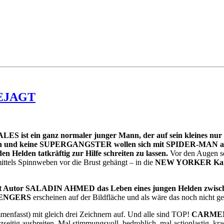
GEJAGT
 ist ein ganz normaler junger Mann, der auf sein kleines nur 
rün und keine SUPERGANGSTER wollen sich mit SPIDER-MAN anleg
en Helden tatkräftig zur Hilfe schreiten zu lassen.
Vor den Augen se
ittels Spinnweben vor die Brust gehängt – in die
NEW YORKER Kana
Autor SALADIN AHMED das Leben eines jungen Helden zwische
ENGERS
erscheinen auf der Bildfläche und als wäre das noch nicht g
enfasst) mit gleich drei Zeichnern auf. Und alle sind TOP!
CARME
zseitig ausbreiten. Mal stimmungsvoll, bedrohlich, mal actionlastig, k