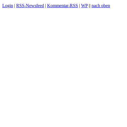
Login
|
RSS-Newsfeed
|
Kommentar-RSS
|
WP
||
nach oben