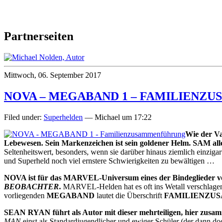
Partnerseiten
Mittwoch, 06. September 2017
NOVA – MEGABAND 1 – FAMILIEN
Filed under:
Superhelden
— Michael um 17:22
Wie der Va
Lebewesen. Sein Markenzeichen ist sein goldener Helm. SAM alle
Seltenheitswert, besonders, wenn sie darüber hinaus ziemlich einziga
und Superheld noch viel ernstere Schwierigkeiten zu bewältigen …
NOVA ist für das MARVEL-Universum eines der Bindeglieder v
BEOBACHTER
.
MARVEL-Helden hat es oft ins Wetall verschlagen,
vorliegenden
MEGABAND
lautet die Überschrift
FAMILIENZU
SEAN RYAN führt als Autor mit dieser mehrteiligen, hier zus
MAN
einst als Standardjugendlicher und ewiger Schüler (der dann d