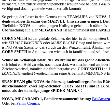
vermehrt, nicht zuletzt durch Superheldenschulen wie bei den
X-ME
verfügt und doch irgendwie von außerhalb kommt?
So gelangt der Leser in den Genuss eines
TEAM-UPS
von
NOVA
,
denkwürdiges Ereignis des MARVEL-Universums erinnert.
Die
Titelbilder.
NOVA
und seine jungen Kollegen gehen noch näher als an
Überraschung auf. Der
MEGABAND
ist nicht umsonst mit
FAMIL
CORY SMITH
ist der geniale Zeichner, der hier in der komplette
wie
STUART IMMONEN
oder
MARK BAGLEY
mag und kennt, wird
ist NOVA ein Szenario, das zurück zu den Wurzeln führt. Ähnlich wi
CORY SMITH
in Actionszenen wie auch in familiären und schulisc
Schule als Actionspielplatz, der Weltraum für das große Abenteu
sich lohnt ein Held zu sein, noch dazu dort, wo anscheinend an jeder
Zeichnerwechsel, nämlich die Stiftübergabe von
CORY SMITH
an
IMMONEN
tendiert (vergleicht man seine Arbeit mit IMMONENS E
SEAN RYAN gibt NOVA ein feines, episodenübergreifendes Rätsel
durcheinander. Zwei Top-Zeichner, CORY SMITH und R. B. SIL
muss, als der damalige junge SPIDER-MAN.
🙂
NOVA, MEGABAND 1, Familienzusammenführung:
Bei Amazon
Oder bei
Panini Comics
.