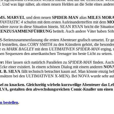
N
. Und was läge näher, als einen neuen Helden an die Seite eines andere
MS. MARVEL
und dem neuen
SPIDER-MAN
alias
MILES MOR
FANTASTIC 4
schufen mit dem ersten Aufeinandertreffen mit dem
MO
dere zuvor in diese Situation hinein. SEAN RYAN bricht die Situation
IENZUSAMMENFÜHRUNG
betitelt. Auch andere Väter haben S
n US-Serienzusammenfassung die ersten Abenteuer grafisch umsetzt. Er
 feststellen, dass CORY SMITH zu den Künstlern gehört, die besonder
e es
MARK BAGLEY
mit dem
ULTIMATIVEN SPIDER-MAN
erging, 
hen Sequenzen den amerikanischen Teenager ins beste Licht zu setzen.
er:
Hier lassen sich natürlich Parallelen zu
SPIDER-MAN
finden. Auch
 Ecke einer existiert. In einem schönen Dialog mit einem anderen
NOV
R. B. SILVA
fällt technisch betrachtet kaum auf. Man könnte einzig 
insätzen bei den ULTIMATIVEN X-MEN). Bei NOVA wurde sehr auf eine
 zu knacken. Gleichzeitig wirbeln kurzweilige Abenteuer das Leb
VA, gestalten den abwechslungsreichen Comic-Knaller um eine
 bestellen
.