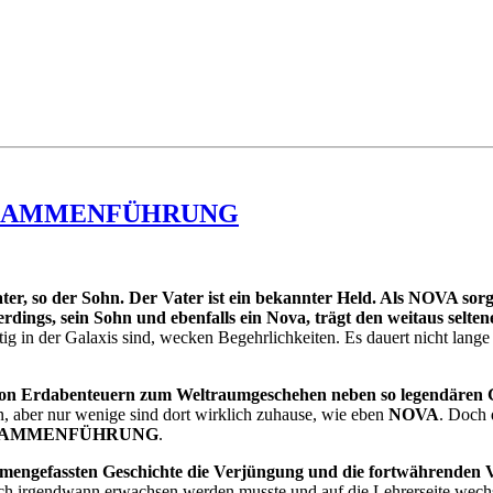
ZUSAMMENFÜHRUNG
ter, so der Sohn. Der Vater ist ein bekannter Held. Als NOVA sor
rdings, sein Sohn und ebenfalls ein Nova, trägt den weitaus sel
rtig in der Galaxis sind, wecken Begehrlichkeiten. Es dauert nicht la
on Erdabenteuern zum Weltraumgeschehen neben so legendären 
 aber nur wenige sind dort wirklich zuhause, wie eben
NOVA
. Doch 
SAMMENFÜHRUNG
.
ammengefassten Geschichte die Verjüngung und die fortwährend
och irgendwann erwachsen werden musste und auf die Lehrerseite wechse