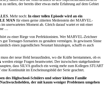
n zu stellen, der bereits über etwas mehr Erfahrung auf dem Gebiet
ALES
. Mehr noch:
In einer tollen Episode wird an ein
LE MAN
für einen gerne zitierten Meilenstein der MARVEL-
 im unerwarteten Moment ab. Gleich darauf wartet er mit einer
öhne …
 gehört zu einer Riege von Perfektionisten. Wer MARVEL-Zeichner
s gut Teenager-Szenarien zu gestalten vermögen. In gewissem Sinne
nämlich einen jugendlichen Neustart hinzulegen, schafft es auch
 muss der neue Held herausfinden, wo die Kräfte herstammen, ob es
A
werden einige Fragen beantwortet. Der inzwischen stattgefundene
behaupten, dass SILVA grafisch ein wenig mehr zum Kollegen
STUART
 Kontinuität im Erscheinungsbild der Serie geachtet.
en des Highschool-Schülers und seiner kleinen Familie
n Nachwuchshelden, der mit kaum weniger Problemen umgehen