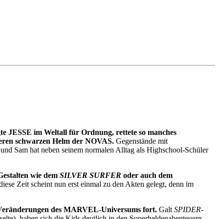
gte JESSE im Weltall für Ordnung, rettete so manches
teneren schwarzen Helm der NOVAS.
Gegenstände mit
nge und Sam hat neben seinem normalen Alltag als Highschool-Schüler
Gestalten wie dem
SILVER SURFER
oder auch dem
diese Zeit scheint nun erst einmal zu den Akten gelegt, denn im
en Veränderungen des MARVEL-Universums fort.
Galt
SPIDER-
lte), haben sich die Kids deutlich in den Superheldenabenteuern