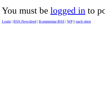
You must be
logged in
to p
Login
|
RSS-Newsfeed
|
Kommentar-RSS
|
WP
||
nach oben