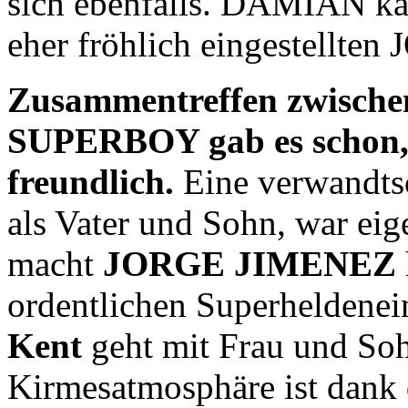
sich ebenfalls. DAMIAN kan
eher fröhlich eingestellte
Zusammentreffen zwisc
SUPERBOY gab es schon, 
freundlich.
Eine verwandtsc
als Vater und Sohn, war eige
macht
JORGE JIMENEZ
ordentlichen Superheldenein
Kent
geht mit Frau und S
Kirmesatmosphäre ist dank d