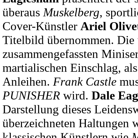
überaus
Muskelberg
, sportl
Cover-Künstler
Ariel Olive
Titelbild übernommen. Die ü
zusammengefassten Miniser
martialischen Einschlag, als
Anleihen.
Frank Castle
muss
PUNISHER
wird.
Dale Ea
Darstellung dieses Leiden
überzeichneten Haltungen w
klassischen Künstlern wie
M