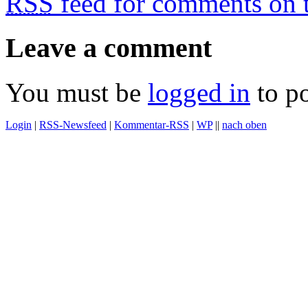
RSS
feed for comments on t
Leave a comment
You must be
logged in
to p
Login
|
RSS-Newsfeed
|
Kommentar-RSS
|
WP
||
nach oben