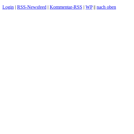
Login
|
RSS-Newsfeed
|
Kommentar-RSS
|
WP
||
nach oben