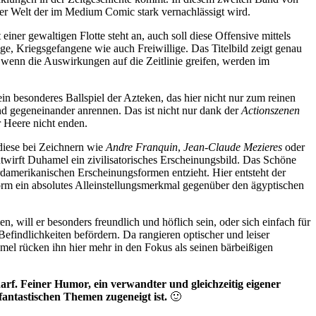
der Welt der im Medium Comic stark vernachlässigt wird.
einer gewaltigen Flotte steht an, auch soll diese Offensive mittels
e, Kriegsgefangene wie auch Freiwillige. Das Titelbild zeigt genau
wenn die Auswirkungen auf die Zeitlinie greifen, werden im
 ein besonderes Ballspiel der Azteken, das hier nicht nur zum reinen
nd gegeneinander anrennen. Das ist nicht nur dank der
Actionszenen
 Heere nicht enden.
diese bei Zeichnern wie
Andre Franquin
,
Jean-Claude Mezieres
oder
wirft Duhamel ein zivilisatorisches Erscheinungsbild. Das Schöne
rdamerikanischen Erscheinungsformen entzieht. Hier entsteht der
form ein absolutes Alleinstellungsmerkmal gegenüber den ägyptischen
 will er besonders freundlich und höflich sein, oder sich einfach für
findlichkeiten befördern. Da rangieren optischer und leiser
el rücken ihn hier mehr in den Fokus als seinen bärbeißigen
arf. Feiner Humor, ein verwandter und gleichzeitig eigener
antastischen Themen zugeneigt ist.
🙂