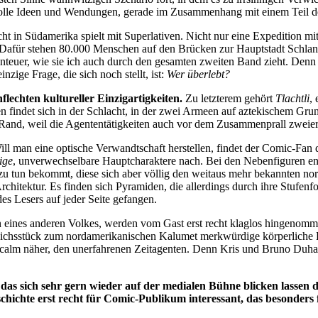
le tolle Ideen und Wendungen, gerade im Zusammenhang mit einem Teil 
ht in Südamerika spielt mit Superlativen. Nicht nur eine Expedition mit 
 Dafür stehen 80.000 Menschen auf den Brücken zur Hauptstadt Schlang
teuer, wie sie ich auch durch den gesamten zweiten Band zieht. Denn 
ige Frage, die sich noch stellt, ist:
Wer überlebt?
lechten kultureller Einzigartigkeiten.
Zu letzterem gehört
Tlachtli
,
n findet sich in der Schlacht, in der zwei Armeen auf aztekischem Gru
Rand, weil die Agententätigkeiten auch vor dem Zusammenprall zweier
ll man eine optische Verwandtschaft herstellen, findet der Comic-Fan 
ige
, unverwechselbare Hauptcharaktere nach. Bei den Nebenfiguren ent
r zu tun bekommt, diese sich aber völlig den weitaus mehr bekannten no
chitektur. Es finden sich Pyramiden, die allerdings durch ihre Stufen
es Lesers auf jeder Seite gefangen.
eines anderen Volkes, werden vom Gast erst recht klaglos hingenommen,
eichsstück zum nordamerikanischen Kalumet merkwürdige körperliche Be
calm näher, den unerfahrenen Zeitagenten. Denn Kris und Bruno Duham
das sich sehr gern wieder auf der medialen Bühne blicken lassen d
hichte erst recht für Comic-Publikum interessant, das besonders f