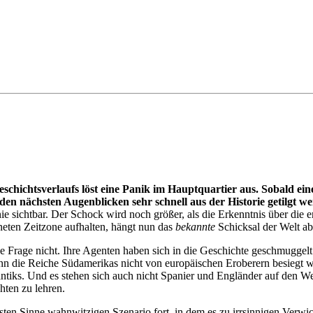
chichtsverlaufs löst eine Panik im Hauptquartier aus. Sobald eine
den nächsten Augenblicken sehr schnell aus der Historie getilgt w
nie sichtbar. Der Schock wird noch größer, als die Erkenntnis über d
gneten Zeitzone aufhalten, hängt nun das
bekannte
Schicksal der Welt ab
he Frage nicht. Ihre Agenten haben sich in die Geschichte geschmuggel
nn die Reiche Südamerikas nicht von europäischen Eroberern besiegt 
lantiks. Und es stehen sich auch nicht Spanier und Engländer auf den W
hten zu lehren.
sten Sinne wahnwitzigen Szenario fort, in dem es zu irrsinnigen Verw