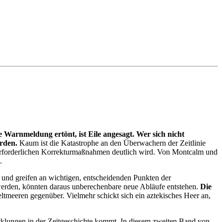
 Warnmeldung ertönt, ist Eile angesagt. Wer sich nicht
erden.
Kaum ist die Katastrophe an den Überwachern der Zeitlinie
ie erforderlichen Korrekturmaßnahmen deutlich wird. Von Montcalm und
.
t und greifen an wichtigen, entscheidenden Punkten der
werden, könnten daraus unberechenbare neue Abläufe entstehen.
Die
eltmeeren gegenüber. Vielmehr schickt sich ein aztekisches Heer an,
icklungen in der Zeitgeschichte kommt. In diesem zweiten Band von