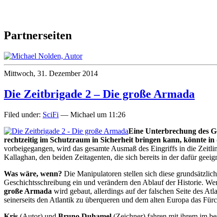
Partnerseiten
Mittwoch, 31. Dezember 2014
Die Zeitbrigade 2 – Die große Armada
Filed under:
SciFi
— Michael um 11:26
Eine Unterbrechung des Ges
rechtzeitig im Schutzraum in Sicherheit bringen kann, könnte in 
vorbeigegangen, wird das gesamte Ausmaß des Eingriffs in die Zeitli
Kallaghan, den beiden Zeitagenten, die sich bereits in der dafür geei
Was wäre, wenn?
Die Manipulatoren stellen sich diese grundsätzlic
Geschichtsschreibung ein und verändern den Ablauf der Historie. We
große Armada
wird gebaut, allerdings auf der falschen Seite des At
seinerseits den Atlantik zu überqueren und dem alten Europa das Fürc
Kris
(Autor) und
Bruno Duhamel
(Zeichner) fahren mit ihrem im be