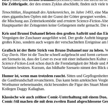
Die Zeitbrigade
, der den ersten Zyklus abschließt, finden sich vie
Tenochtitlan, Hauptstadt des Aztekenreiches, im Jahre 1493
, eine Mac
eines gigantischen Opfers mit der Gunst der Götter gesegnet werden.
die Mischung aus Zeitreisekomödie und
ernstem
Science-Fiction-Aben
Hauptquartier der Zeitagenten keine Gefangenen mehr gemacht. Die einz
Kris und Brunoi Duhamel lieben den großen Auftritt und das Einf
Vergnügen der Zuschauer ausgeführt wird. Der große Auftritt hingege
großes Kino, sondern auch wegen der verschachtelten Ereignisse am 
Grafisch ist der flotte Strich von Bruno Duhamel nur zu loben.
Wi
Guy Davis
. Hier ist die Tusche schnell aufgebracht und formt
cartoon
am Szenario ist, dass der Leser es zwar mit einer indianischen Kultu
Science-Fiction-Look
schon durch die Fremdartigkeit der Mode und Ar
Varianten besitzen. Kurzum, das bildhafte Szenario nimmt den Blick d
Humor ist, wenn man trotzdem raucht.
Sitten und Gepflogenheiten 
die Gastfreundschaft revanchieren. Das kann beim aztekischen Vergl
Worthumor nebeneinander, rückt besonders die Figur des Stuart Mont
Kollegen Daggy Kallaghan.
Klassische wie auch zeitlose Comic-Unterhaltung mit einem Duo, 
Comic-Stil machen die mit dem zweiten Band abgeschlossene Gesc