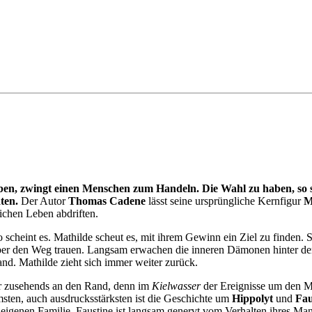
en, zwingt einen Menschen zum Handeln. Die Wahl zu haben, so s
ten.
Der Autor
Thomas Cadene
lässt seine ursprüngliche Kernfigur
M
ichen Leben abdriften.
So scheint es. Mathilde scheut es, mit ihrem Gewinn ein Ziel zu finden. 
 über den Weg trauen. Langsam erwachen die inneren Dämonen hinter de
and. Mathilde zieht sich immer weiter zurück.
ber zusehends an den Rand, denn im
Kielwasser
der Ereignisse um den Mi
msten, auch ausdrucksstärksten ist die Geschichte um
Hippolyt
und
Fau
eigenen Familie. Faustine ist langsam genervt vom Verhalten ihres Ma