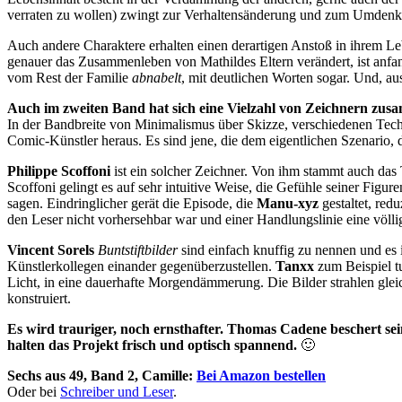
verraten zu wollen) zwingt zur Verhaltensänderung und zum Umdenk
Auch andere Charaktere erhalten einen derartigen Anstoß in ihrem Le
genauer das Zusammenleben von Mathildes Eltern verändert, ist anfan
vom Rest der Familie
abnabelt
, mit deutlichen Worten sogar. Und, au
Auch im zweiten Band hat sich eine Vielzahl von Zeichnern zus
In der Bandbreite von Minimalismus über Skizze, verschiedenen Tech
Comic-Künstler heraus. Es sind jene, die dem eigentlichen Szenario
Philippe Scoffoni
ist ein solcher Zeichner. Von ihm stammt auch das 
Scoffoni gelingt es auf sehr intuitive Weise, die Gefühle seiner Figure
sagen. Eindringlicher gerät die Episode, die
Manu-xyz
gestaltet, redu
den Leser nicht vorhersehbar war und einer Handlungslinie eine völl
Vincent Sorels
Buntstiftbilder
sind einfach knuffig zu nennen und es
Künstlerkollegen einander gegenüberzustellen.
Tanxx
zum Beispiel t
Licht, in eine dauerhafte Morgendämmerung. Die Bilder strahlen glei
konstruiert.
Es wird trauriger, noch ernsthafter. Thomas Cadene beschert sei
halten das Projekt frisch und optisch spannend.
🙂
Sechs aus 49, Band 2, Camille:
Bei Amazon bestellen
Oder bei
Schreiber und Leser
.