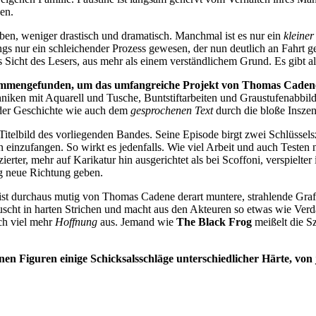
en.
ben, weniger drastisch und dramatisch. Manchmal ist es nur ein
kleiner
gs nur ein schleichender Prozess gewesen, der nun deutlich an Fahrt 
s Sicht des Lesers, aus mehr als einem verständlichem Grund. Es gibt a
ammengefunden, um das umfangreiche Projekt von Thomas Cadene zu
niken mit Aquarell und Tusche, Buntstiftarbeiten und Graustufenabbil
, der Geschichte wie auch dem
gesprochenen Text
durch die bloße Inszen
Titelbild des vorliegenden Bandes. Seine Episode birgt zwei Schlüssel
n einzufangen. So wirkt es jedenfalls. Wie viel Arbeit und auch Testen n
zierter, mehr auf Karikatur hin ausgerichtet als bei Scoffoni, verspielter
ig neue Richtung geben.
 ist durchaus mutig von Thomas Cadene derart muntere, strahlende Gr
uscht in harten Strichen und macht aus den Akteuren so etwas wie Verd
ch viel mehr
Hoffnung
aus. Jemand wie
The Black Frog
meißelt die Sz
nen Figuren einige Schicksalsschläge unterschiedlicher Härte, vo