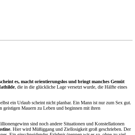
cheint es, macht orientierungslos und bringt manches Gemüt
athilde
, die in die glückliche Lage versetzt wurde, die Hälfte eines
Selbst ein Urlaub scheint nicht planbar. Ein Mann ist nur zum Sex gut.
n geistigen Mauern zu Leben und beginnen mit ihren
llionengewinn sind noch andere Situationen und Konstellationen
stine
. Hier wird Müßiggang und Ziellosigkeit groß geschrieben. Der
nnes. Ein
einschneidendes Erlebnis
(nennen wir es so, ohne zu viel