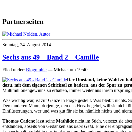
Partnerseiten
Sonntag, 24. August 2014
Sechs aus 49 – Band 2 – Camille
Filed under:
Biographie
— Michael um 19:40
Der Umstand, keine Wahl zu hab
dazu, mit dem eigenen Schicksal zu hadern, aus der Spur zu gera
Multimillionengewinns zu erhalten, immer weiter aus ihrem ursprüngl
Was wichtig war, ist zur Gänze in Frage gestellt. Was bleibt: nichts. 
Dem anderen Mann, derjenige, den das Herz begehrt, will sie nicht
Einflüsterungen, wer und was gut für sie ist, nämlich nichts und niem
Thomas Cadene
lässt seine
Mathilde
nicht im Stich, versetzt sie a
entstanden, abseits von Gedanken ans
liebe Geld
. Eine der einprägsa
Lebensinhalt besteht in der Verdammung der anderen, gerne auch der 