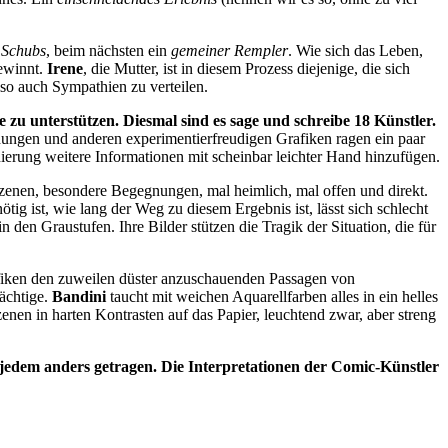
 Schubs
, beim nächsten ein
gemeiner Rempler
. Wie sich das Leben,
gewinnt.
Irene
, die Mutter, ist in diesem Prozess diejenige, die sich
lso auch Sympathien zu verteilen.
 unterstützen. Diesmal sind es sage und schreibe 18 Künstler.
dungen und anderen experimentierfreudigen Grafiken ragen ein paar
ierung weitere Informationen mit scheinbar leichter Hand hinzufügen.
szenen, besondere Begegnungen, mal heimlich, mal offen und direkt.
ötig ist, wie lang der Weg zu diesem Ergebnis ist, lässt sich schlecht
 in den Graustufen. Ihre Bilder stützen die Tragik der Situation, die für
afiken den zuweilen düster anzuschauenden Passagen von
ächtige.
Bandini
taucht mit weichen Aquarellfarben alles in ein helles
enen in harten Kontrasten auf das Papier, leuchtend zwar, aber streng
n jedem anders getragen. Die Interpretationen der Comic-Künstler