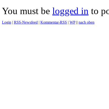
You must be
logged in
to p
Login
|
RSS-Newsfeed
|
Kommentar-RSS
|
WP
||
nach oben