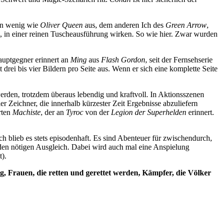
ein wenig wie
Oliver Queen
aus, dem anderen Ich des
Green Arrow
,
be, in einer reinen Tuscheausführung wirken. So wie hier. Zwar wurden
auptgegner erinnert an
Ming
aus
Flash Gordon
, seit der Fernsehserie
rei bis vier Bildern pro Seite aus. Wenn er sich eine komplette Seite
u werden, trotzdem überaus lebendig und kraftvoll. In Aktionsszenen
r Zeichner, die innerhalb kürzester Zeit Ergebnisse abzuliefern
rten
Machiste
, der an
Tyroc
von der
Legion der Superhelden
erinnert.
 blieb es stets episodenhaft. Es sind Abenteuer für zwischendurch,
r den nötigen Ausgleich. Dabei wird auch mal eine Anspielung
t).
, Frauen, die retten und gerettet werden, Kämpfer, die Völker