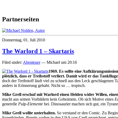
Partnerseiten
Donnerstag, 01. Juli 2010
The Warlord 1 – Skartaris
Filed under:
Abenteuer
— Michael um 20:16
1969. Es sollte eine Aufklärungsmissi
plötzlich, dass er Treibstoff verliert. Damit wird er das Tankflug
doch der Treibstoff läuft viel zu schnell aus den Leck geschlagenen
anders in Erinnerung gehabt. Nicht so … tropisch.
Mike Grell erschuf mit Warlord einen Helden wider Willen, einen 
macht aus seinen Vorbildern kein Geheimnis. Ob sich Motive eines
E
generelle
Pulp-Elemente
bei. Dinosaurier machen sich gut, ein Tyran
Mike Grell wollte unterhalten.
So verstand er den Comic. Zu Beginn 
Superbänden. Bereits vorher in den USA von Grell gezeichnet, entstan