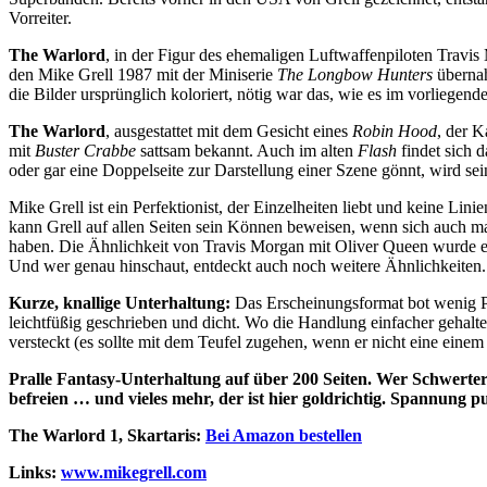
Vorreiter.
The Warlord
, in der Figur des ehemaligen Luftwaffenpiloten Travis 
den Mike Grell 1987 mit der Miniserie
The Longbow Hunters
übernah
die Bilder ursprünglich koloriert, nötig war das, wie es im vorliegen
The Warlord
, ausgestattet mit dem Gesicht eines
Robin Hood
, der 
mit
Buster Crabbe
sattsam bekannt. Auch im alten
Flash
findet sich 
oder gar eine Doppelseite zur Darstellung einer Szene gönnt, wird sei
Mike Grell ist ein Perfektionist, der Einzelheiten liebt und keine Lin
kann Grell auf allen Seiten sein Können beweisen, wenn sich auch manc
haben. Die Ähnlichkeit von Travis Morgan mit Oliver Queen wurde e
Und wer genau hinschaut, entdeckt auch noch weitere Ähnlichkeiten.
Kurze, knallige Unterhaltung:
Das Erscheinungsformat bot wenig Pla
leichtfüßig geschrieben und dicht. Wo die Handlung einfacher gehalte
versteckt (es sollte mit dem Teufel zugehen, wenn er nicht eine einem 
Pralle Fantasy-Unterhaltung auf über 200 Seiten. Wer Schwerter
befreien … und vieles mehr, der ist hier goldrichtig. Spannung p
The Warlord 1, Skartaris:
Bei Amazon bestellen
Links:
www.mikegrell.com