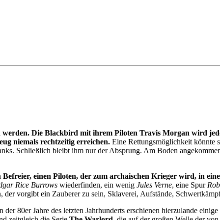
on werden. Die Blackbird mit ihrem Piloten Travis Morgan wird je
zeug niemals rechtzeitig erreichen.
Eine Rettungsmöglichkeit könnte si
 Tanks. Schließlich bleibt ihm nur der Absprung. Am Boden angekommen
Befreier, einen Piloten, der zum archaischen Krieger wird, in ein
dgar Rice Burrows
wiederfinden, ein wenig
Jules Verne
, eine Spur
Rob
n, der vorgibt ein Zauberer zu sein, Sklaverei, Aufstände, Schwertkä
der 80er Jahre des letzten Jahrhunderts erschienen hierzulande einige
d zeitgleich die Serie
The Warlord
, die auf der großen Welle der vo