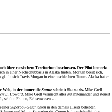
doch über russischem Territorium beschossen. Der Pilot bemerkt
ch in einer Nachschubbasis in Alaska finden. Morgan beeilt sich,
 glaubt sich Travis Morgan in einem schlechten Traum. Alaska hat er
er Welt, in der immer die
Sonne
scheint: Skartaris.
Mike Grell
ert E. Howard
, Mike Grell vermischt alles gut miteinander und steuert
mpfe, schöne Frauen, Echsenwesen …
 seiner
Superboy-Geschichten
in den damals allseits beliebten
n Schwert und Magie-Szenarien ritt.
Conan
ist hier sicherlich der