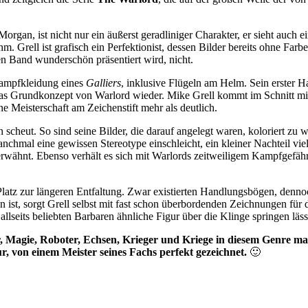
Morgan, ist nicht nur ein äußerst geradliniger Charakter, er sieht auch 
m. Grell ist grafisch ein Perfektionist, dessen Bilder bereits ohne Far
den Band wunderschön präsentiert wird, nicht.
Kampfkleidung eines
Galliers
, inklusive Flügeln am Helm. Sein erster H
das Grundkonzept von Warlord wieder. Mike Grell kommt im Schnitt mit d
ne Meisterschaft am Zeichenstift mehr als deutlich.
ien scheut. So sind seine Bilder, die darauf angelegt waren, koloriert z
hmal eine gewissen Stereotype einschleicht, ein kleiner Nachteil viele
rwähnt. Ebenso verhält es sich mit Warlords zeitweiligem Kampfgefäh
tz zur längeren Entfaltung. Zwar existierten Handlungsbögen, dennoch
n ist, sorgt Grell selbst mit fast schon überbordenden Zeichnungen fü
allseits beliebten Barbaren ähnliche Figur über die Klinge springen läss
, Magie, Roboter, Echsen, Krieger und Kriege in diesem Genre mag
ur, von einem Meister seines Fachs perfekt gezeichnet.
🙂