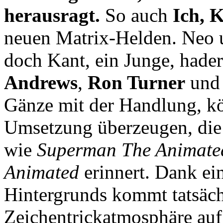
herausragt.
So auch
Ich, 
neuen Matrix-Helden. Neo u
doch Kant, ein Junge, hade
Andrews
,
Ron Turner
un
Gänze mit der Handlung, kö
Umsetzung überzeugen, die s
wie
Superman The Animated
Animated
erinnert. Dank ei
Hintergrunds kommt tatsächl
Zeichentrickatmosphäre auf