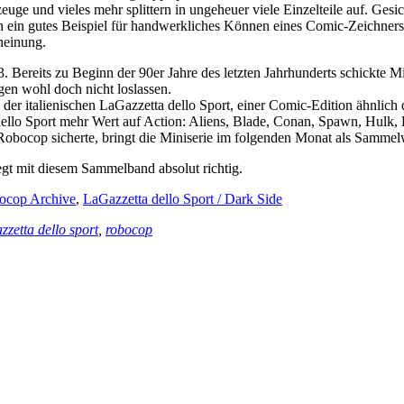
euge und vieles mehr splittern in ungeheuer viele Einzelteile auf. Gesi
uch ein gutes Beispiel für handwerkliches Können eines Comic-Zeichners
heinung.
03. Bereits zu Beginn der 90er Jahre des letzten Jahrhunderts schickte
gen wohl doch nicht loslassen.
der italienischen LaGazzetta dello Sport, einer Comic-Edition ähnlic
 dello Sport mehr Wert auf Action: Aliens, Blade, Conan, Spawn, Hulk, 
 Robocop sicherte, bringt die Miniserie im folgenden Monat als Sammel
gt mit diesem Sammelband absolut richtig.
ocop Archive
,
LaGazzetta dello Sport / Dark Side
zzetta dello sport
,
robocop