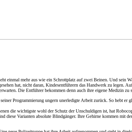
eht einmal mehr aus wie ein Schrottplatz auf zwei Beinen. Und sein Wa
gesehen hat, nicht daran, Kindesentführern das Handwerk zu legen. Au
erwarten. Die Entführer bekommen denn auch ihre eigene Medizin zu 
 seiner Programmierung ungern unerledigte Arbeit zurück. So hebt er g
 denen die wichtigste wohl der Schutz der Unschuldigen ist, hat Roboc
nd diese Varianten absolute Blindgänger. Ihre Gehirne kommen mit dem 
ine neue Polizeitruppe hat ihre Arbeit aufgenommen und steht in dire