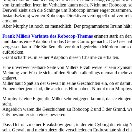
von kriminellen Irren im Verhalten kaum nach. Nicht nur Robocop, so
Derweil zieht sich die Schlinge um Robocop immer enger zusammen. Dr
Instandsetzung werden Robocops Direktiven verdoppelt und verdreifa
ermahnt.
Aber Murphy ist noch zu menschlich. Der programmierte Irrsinn hält 
Frank Millers Variante des Robocop-Themas
erinnert stark an de
und daraus eine Adaption für das Genre Comic gemacht. Die Geschäfts
vergessen kann. Die Straßen, die vor durchgedrehten Mördern nur so
aufdrücken.
Grant schafft es, in seiner Adaption diesen Charme zu erhalten.
Eine unverwechselbare Seite von Millers Erzählweise ist sein Zynismu
Meinung vor. Für die sich auf den Straßen allerdings niemand mehr zu i
entlarvt.
Miller baut Spaß an der Gewalt in seine Geschichten ein, ob er damit a
Frauen eher jene sind, die auch das Hirn haben. Nimmt man Murphys 
Murphy ist eine Figur, die Miller sehr entgegen kommt, da sie einigen
steht.
Angeblich waren die Geschichten zu Robocop 2 und 3 der Grund, war
City besann er sich eines besseren.
Dass Detroit zu einer Freakshow gerät, in der ein Cyborg der einzig 
sein. Gewalt und nicht zuletzt die verschiedenen Endresultate sind ei