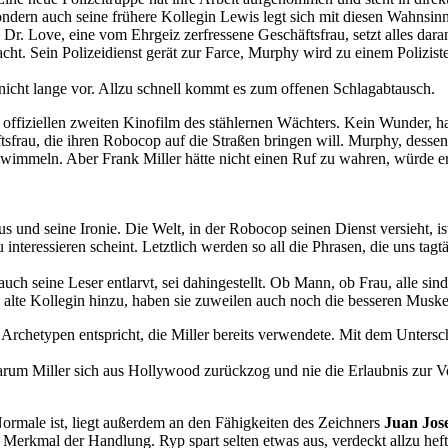
ndern auch seine frühere Kollegin Lewis legt sich mit diesen Wahnsinn
. Love, eine vom Ehrgeiz zerfressene Geschäftsfrau, setzt alles dara
cht. Sein Polizeidienst gerät zur Farce, Murphy wird zu einem Poliz
nicht lange vor. Allzu schnell kommt es zum offenen Schlagabtausch.
n offiziellen zweiten Kinofilm des stählernen Wächters. Kein Wunder, h
frau, die ihren Robocop auf die Straßen bringen will. Murphy, dessen 
 wimmeln. Aber Frank Miller hätte nicht einen Ruf zu wahren, würde e
s und seine Ironie. Die Welt, in der Robocop seinen Dienst versieht, i
nteressieren scheint. Letztlich werden so all die Phrasen, die uns tagt
uch seine Leser entlarvt, sei dahingestellt. Ob Mann, ob Frau, alle sind 
alte Kollegin hinzu, haben sie zuweilen auch noch die besseren Musk
 Archetypen entspricht, die Miller bereits verwendete. Mit dem Untersch
um Miller sich aus Hollywood zurückzog und nie die Erlaubnis zur V
Normale ist, liegt außerdem an den Fähigkeiten des Zeichners
Juan Jos
n Merkmal der Handlung. Ryp spart selten etwas aus, verdeckt allzu hef