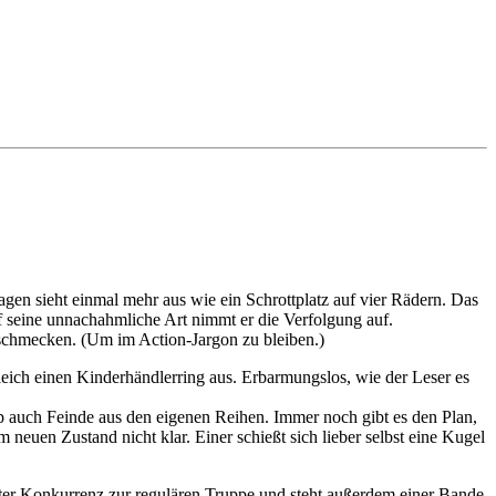
gen sieht einmal mehr aus wie ein Schrottplatz auf vier Rädern. Das
f seine unnachahmliche Art nimmt er die Verfolgung auf.
schmecken. (Um im Action-Jargon zu bleiben.)
leich einen Kinderhändlerring aus. Erbarmungslos, wie der Leser es
op auch Feinde aus den eigenen Reihen. Immer noch gibt es den Plan,
neuen Zustand nicht klar. Einer schießt sich lieber selbst eine Kugel
kter Konkurrenz zur regulären Truppe und steht außerdem einer Bande