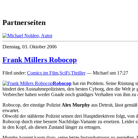
Partnerseiten
Dienstag, 03. Oktober 2006
Frank Millers Robocop
Filed under:
Comics im Film
,
SciFi
,
Thriller
— Michael um 17:27
Robocop
hat ein Problem. Seine Rüstung si
hindert den Ausnahmepolizisten, den besten Cyborg, den die Welt je 
Verbrecher haben weder Gnade noch gnädiges Verhalten von ihm zu 
Robocop, der einstige Polizist
Alex Murphy
aus Detroit, lässt gemäß
erwartet.
Obwohl der stählerne Polizist seinen drei Hauptdirektiven folgt, von
Robocop durch eine bessere Nachfolge-Variante zu ersetzen. Leider si
in den Kopf, als diesen Zustand länger zu ertragen.
Murphy kommt kaum dazu, seine letzte Instandsetzung zu genießen. E