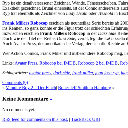
Ryp ist ein detailversessener Zeichner, Wände, Fensterscheiben, Fahrz
Exaktheit gezeichnet. Brutal einerseits, ist der Comic andererseits a
Ryp trat ebenfalls als Zeichner von
Lady Death
oder
Treshold
in Ersc
Frank Millers Robocop
erschien als neunteilige Serie bereits ab 20
ins Rennen, so ganz konnte er die Figur trotz der schlechten Erfahrun
Inzwischen erschien
Frank Millers Robocop
in der
Dark Side
Reihe 
Doch wie der Titel der Reihe,
Dark Side
, verrät, legt die LaGazzetta
Auch Avatar Press, der amerikanische Verlag, der sich die Rechte an
Wer Action-Comics, Frank Miller und insbesondere Robocop mag, lie
Links:
Avatar Press
,
Robocop bei IMDB
,
Robocop 2 bei IMDB
,
Rob
Schlagwörter:
avatar press
,
dark side
,
frank miller
,
juan jose ryp
,
laga
Comments (0)
«
Vampire Boy 2 – Der Fluch
|
Bone: Jeff Smith in Hamburg
»
Keine Kommentare
»
No comments yet.
RSS
feed for comments on this post.
|
TrackBack
URI