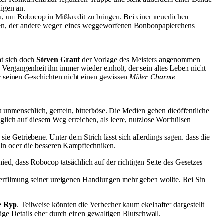
igen an.
n, um Robocop in Mißkredit zu bringen. Bei einer neuerlichen
isten, der andere wegen eines weggeworfenen Bonbonpapierchens
at sich doch
Steven Grant
der Vorlage des Meisters angenommen
Vergangenheit ihn immer wieder einholt, der sein altes Leben nicht
r seinen Geschichten nicht einen gewissen
Miller-Charme
st unmenschlich, gemein, bitterböse. Die Medien geben dieöffentliche
äglich auf diesem Weg erreichen, als leere, nutzlose Worthülsen
sie Getriebene. Unter dem Strich lässt sich allerdings sagen, dass die
eln oder die besseren Kampftechniken.
ied, dass Robocop tatsächlich auf der richtigen Seite des Gesetzes
erfilmung seiner ureigenen Handlungen mehr geben wollte. Bei Sin
e Ryp
. Teilweise könnten die Verbecher kaum ekelhafter dargestellt
tige Details eher durch einen gewaltigen Blutschwall.