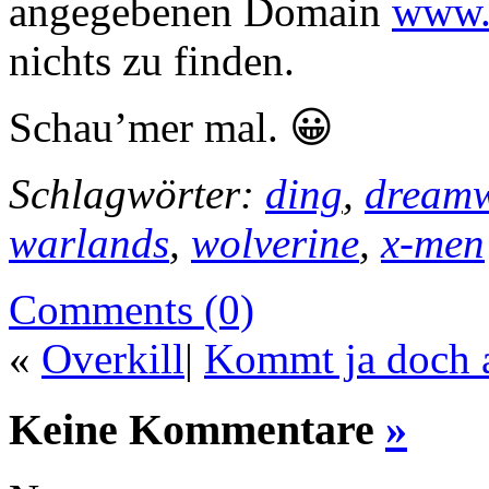
angegebenen Domain
www.
nichts zu finden.
Schau’mer mal. 😀
Schlagwörter:
ding
,
dream
warlands
,
wolverine
,
x-men
Comments (0)
«
Overkill
|
Kommt ja doch a
Keine Kommentare
»