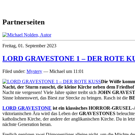
Partnerseiten
Freitag, 01. September 2023
LORD GRAVESTONE 1 – DER ROTE K
Filed under:
Mystery
— Michael um 11:01
Die Wölfe komm
Nacht, der Sturm rauscht, die kleine Kirche neben dem Friedhof v
Nacht nie vergessen! Viele Jahre später treibt sich
JOHN GRAVES
Sinne lohnenswert, das Biest zur Strecke zu bringen. Rasch ist die
BE
LORD GRAVESTONE
ist ein klassisches HORROR-GRUS
viktorianischen Ära wird das Leben der
GRAVESTONES
beleuchtet
katholischen Kirche, der andere der anglikanischen Kirche. Da in letzt
nächste Generation heran.
Freilich genügen zwei Dämonenjäger alleine nicht, um die Mächte der 