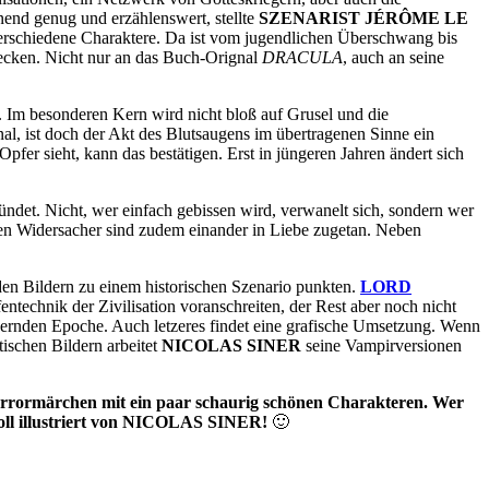
nend genug und erzählenswert, stellte
SZENARIST JÉRÔME LE
erschiedene Charaktere. Da ist vom jugendlichen Überschwang bis
decken. Nicht nur an das Buch-Orignal
DRACULA
, auch an seine
e. Im besonderen Kern wird nicht bloß auf Grusel und die
al, ist doch der Akt des Blutsaugens im übertragenen Sinne ein
fer sieht, kann das bestätigen. Erst in jüngeren Jahren ändert sich
ündet. Nicht, wer einfach gebissen wird, verwanelt sich, sondern wer
en Widersacher sind zudem einander in Liebe zugetan. Neben
t den Bildern zu einem historischen Szenario punkten.
LORD
entechnik der Zivilisation voranschreiten, der Rest aber noch nicht
ändernden Epoche. Auch letzeres findet eine grafische Umsetzung. Wenn
ischen Bildern arbeitet
NICOLAS SINER
seine Vampirversionen
s Horrormärchen mit ein paar schaurig schönen Charakteren. Wer
 Toll illustriert von NICOLAS SINER!
🙂