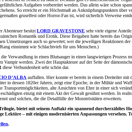
gefährlichen Aufgaben vorbereitet werden. Das allein wäre schon span
chehens. So erreicht er ein Höchstmaß an Anknüpfungspunkten über v
germaßen gruselfest oder Horror-Fan ist, wird sicherlich Verweise ent
er Abenteuer besitzt
LORD GRAVESTONE
sehr viele eigene Anteil
uäntchen Romantik und Erotik. Diese Beigaben hatte bereits das Origin
en Umsetzungen auch so gewertet; wer die jeweiligen Reaktionen der Op
n Rang einnimmt wie Schlachtvieh für uns Menschen.)
m die Verwandlung in einen Blutsauger in einen langwierigen Prozess m
um Vampir werden. Zwei der Hauptakteure auf der Seite der dämonisch
R
diese Verbundenheit sehr schön dar.
IO D’ALBA
auffallen. Hier konnte er bereits in einem Dreiteiler mi
ter in dessen 1820er Jahren, zeigt eine Epoche, in der Militär und Waff
lte Transportmöglichkeiten, alte Ansichten von Ehre in einer sich ver
schädigten einzig mit einem Akt der Gewalt gesühnt werden. In realist
nnt und solchen, die die Detailfülle der Monströsitäten erweitern.
s Trilogie, bietet mit seinem Auftakt ein spannend durcherzählte
htige Lektüre – mit einigen modernisierten Anpassungen versehen.
llen
.