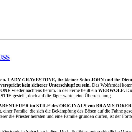
USS
en. LADY GRAVESTONE, ihr kleiner Sohn JOHN und ihr Diener TI
erspricht kein sicherer Unterschlupf zu sein.
Das Wolfsrudel kommt 
TONE
wieder nächtens herum. In der Ferne heult ein
WERWOLF
. Di
STIE
gestellt, doch auf die Jäger wartet eine Überraschung.
EL-ABENTEUER im STILE des ORIGINALS von BRAM STOKER 
, einer Familie, die sich die Bekämpfung des Bösen auf die Fahne gesc
erer die Priester heiraten und eine Familie gründen dürfen, ist der For
Finsternis in Schach zu halten. Deshalb gibt es unterschiedliche Orga