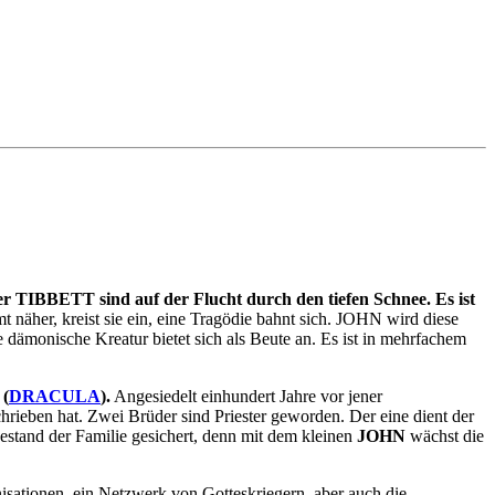
BBETT sind auf der Flucht durch den tiefen Schnee. Es ist
näher, kreist sie ein, eine Tragödie bahnt sich. JOHN wird diese
e dämonische Kreatur bietet sich als Beute an. Es ist in mehrfachem
(
DRACULA
).
Angesiedelt einhundert Jahre vor jener
hrieben hat. Zwei Brüder sind Priester geworden. Der eine dient der
tbestand der Familie gesichert, denn mit dem kleinen
JOHN
wächst die
nisationen, ein Netzwerk von Gotteskriegern, aber auch die