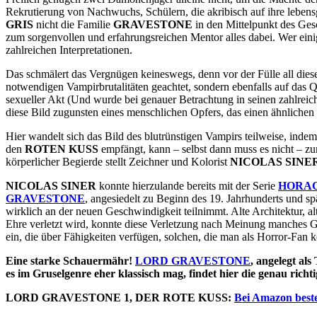
Rekrutierung von Nachwuchs, Schülern, die akribisch auf ihre lebens
GRIS
nicht die Familie
GRAVESTONE
in den Mittelpunkt des Ges
zum sorgenvollen und erfahrungsreichen Mentor alles dabei. Wer eini
zahlreichen Interpretationen.
Das schmälert das Vergnügen keineswegs, denn vor der Fülle all dies
notwendigen Vampirbrutalitäten geachtet, sondern ebenfalls auf das Q
sexueller Akt (Und wurde bei genauer Betrachtung in seinen zahlreich
diese Bild zugunsten eines menschlichen Opfers, das einen ähnliche
Hier wandelt sich das Bild des blutrünstigen Vampirs teilweise, inde
den
ROTEN KUSS
empfängt, kann – selbst dann muss es nicht – z
körperlicher Begierde stellt Zeichner und Kolorist
NICOLAS SINE
NICOLAS SINER
konnte hierzulande bereits mit der Serie
HORAC
GRAVESTONE
, angesiedelt zu Beginn des 19. Jahrhunderts und spä
wirklich an der neuen Geschwindigkeit teilnimmt. Alte Architektur, a
Ehre verletzt wird, konnte diese Verletzung nach Meinung manches Ge
ein, die über Fähigkeiten verfügen, solchen, die man als Horror-Fan ke
Eine starke Schauermähr!
LORD GRAVESTONE
, angelegt al
es im Gruselgenre eher klassisch mag, findet hier die genau ric
LORD GRAVESTONE 1, DER ROTE KUSS:
Bei Amazon beste