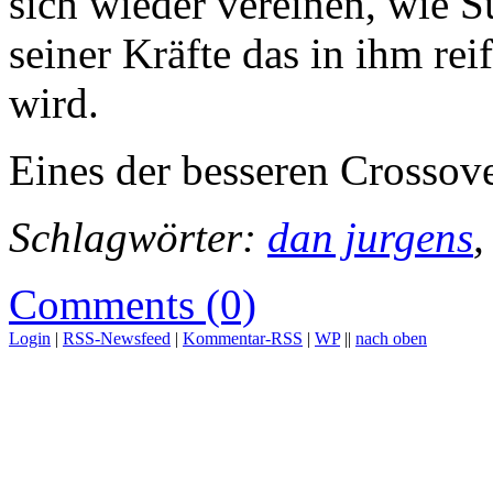
sich wieder vereinen, wie 
seiner Kräfte das in ihm re
wird.
Eines der besseren Crossov
Schlagwörter:
dan jurgens
Comments (0)
Login
|
RSS-Newsfeed
|
Kommentar-RSS
|
WP
||
nach oben