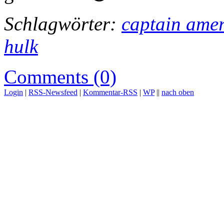
Schlagwörter:
captain ame
hulk
Comments (0)
Login
|
RSS-Newsfeed
|
Kommentar-RSS
|
WP
||
nach oben