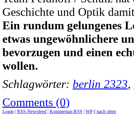
Geschichte und Optik damit
Ein rundum gelungenes Les
etwas ungewöhnlichere un
bevorzugen und einen ech
wollen.
Schlagwörter:
berlin 2323
,
Comments (0)
Login
|
RSS-Newsfeed
|
Kommentar-RSS
|
WP
||
nach oben