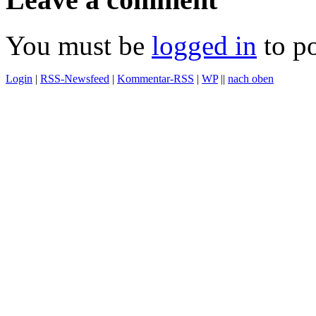
You must be
logged in
to p
Login
|
RSS-Newsfeed
|
Kommentar-RSS
|
WP
||
nach oben