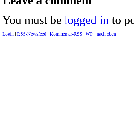
Leave a comment
You must be
logged in
to p
Login
|
RSS-Newsfeed
|
Kommentar-RSS
|
WP
||
nach oben