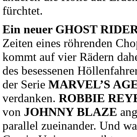
fürchtet.
Ein neuer GHOST RIDER is
Zeiten eines röhrenden Cho
kommt auf vier Rädern dah
des besessenen Höllenfahrer
der Serie
MARVEL’S AGEN
verdanken.
ROBBIE REY
von
JOHNNY BLAZE
ange
parallel zueinander. Und w