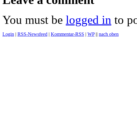
You must be
logged in
to p
Login
|
RSS-Newsfeed
|
Kommentar-RSS
|
WP
||
nach oben