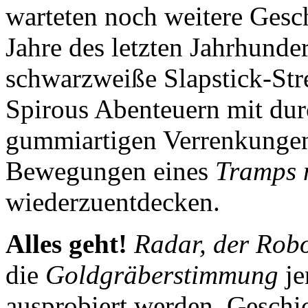
warteten noch weitere Gesch
Jahre des letzten Jahrhunde
schwarzweiße Slapstick-Stre
Spirous Abenteuern mit durc
gummiartigen Verrenkungen 
Bewegungen eines
Tramps 
wiederzuentdecken.
Alles geht!
Radar, der Rob
die
Goldgräberstimmung
je
ausprobiert werden, Geschi