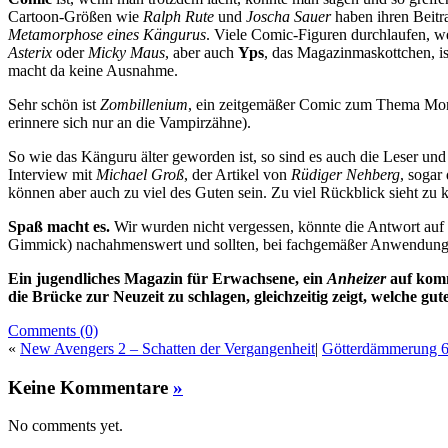
Cartoon-Größen wie
Ralph Rute
und
Joscha Sauer
haben ihren Beitra
Metamorphose eines Kängurus
. Viele Comic-Figuren durchlaufen, w
Asterix
oder
Micky Maus
, aber auch
Yps
, das Magazinmaskottchen, is
macht da keine Ausnahme.
Sehr schön ist
Zombillenium
, ein zeitgemäßer Comic zum Thema Monst
erinnere sich nur an die Vampirzähne).
So wie das Känguru älter geworden ist, so sind es auch die Leser und 
Interview mit
Michael Groß
, der Artikel von
Rüdiger Nehberg
, sogar
können aber auch zu viel des Guten sein. Zu viel Rückblick sieht zu 
Spaß macht es.
Wir wurden nicht vergessen, könnte die Antwort auf di
Gimmick) nachahmenswert und sollten, bei fachgemäßer Anwendung, a
Ein jugendliches Magazin für Erwachsene, ein
Anheizer
auf komm
die Brücke zur Neuzeit zu schlagen, gleichzeitig zeigt, welche g
Comments (0)
«
New Avengers 2 – Schatten der Vergangenheit
|
Götterdämmerung 6
Keine Kommentare
»
No comments yet.