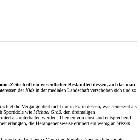
ic-Zeitschrift ein wesentlicher Bestandteil dessen, auf das man
nteressen der
Kids
in der medialen Landschaft verschoben sich und so
chtet die Vergangenheit nicht nur in Form dessen, was seinerzeit als
ch Sportidole wie
Michael Groß
, den dreimaligen
rmiert als unterhalten werden. Themen von einst sind entsprechend
heit erlangten, die Herangehensweise erinnert ein wenig an
Wissen
auf, rund um das Thema Mann und Familie. Aber auch bekannte