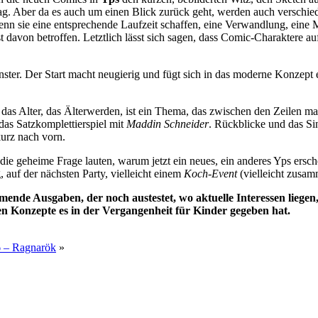
g. Aber da es auch um einen Blick zurück geht, werden auch verschieden
enn sie eine entsprechende Laufzeit schaffen, eine Verwandlung, ein
t davon betroffen. Letztlich lässt sich sagen, dass Comic-Charaktere au
er. Der Start macht neugierig und fügt sich in das moderne Konzept e
das Alter, das Älterwerden, ist ein Thema, das zwischen den Zeilen mal 
 das Satzkomplettierspiel mit
Maddin Schneider
. Rückblicke und das Si
kurz nach vorn.
e geheime Frage lauten, warum jetzt ein neues, ein anderes Yps erschein
uf der nächsten Party, vielleicht einem
Koch-Event
(vielleicht zusam
ende Ausgaben, der noch austestet, wo aktuelle Interessen liegen
uten Konzepte es in der Vergangenheit für Kinder gegeben hat.
 – Ragnarök
»