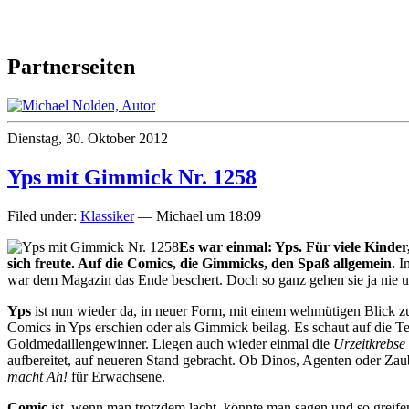
Partnerseiten
Dienstag, 30. Oktober 2012
Yps mit Gimmick Nr. 1258
Filed under:
Klassiker
— Michael um 18:09
Es war einmal: Yps. Für viele Kinder
sich freute. Auf die Comics, die Gimmicks, den Spaß allgemein.
In
war dem Magazin das Ende beschert. Doch so ganz gehen sie ja nie
Yps
ist nun wieder da, in neuer Form, mit einem wehmütigen Blick zur
Comics in Yps erschien oder als Gimmick beilag. Es schaut auf die T
Goldmedaillengewinner. Liegen auch wieder einmal die
Urzeitkrebse
aufbereitet, auf neueren Stand gebracht. Ob Dinos, Agenten oder Zau
macht Ah!
für Erwachsene.
Comic
ist, wenn man trotzdem lacht, könnte man sagen und so greif