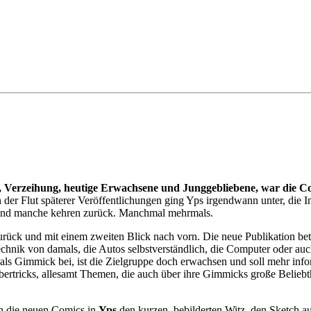
, Verzeihung, heutige Erwachsene und Junggebliebene, war die Com
 der Flut späterer Veröffentlichungen ging Yps irgendwann unter, die I
 und manche kehren zurück. Manchmal mehrmals.
ück und mit einem zweiten Blick nach vorn. Die neue Publikation betra
echnik von damals, die Autos selbstverständlich, die Computer oder au
als Gimmick bei, ist die Zielgruppe doch erwachsen und soll mehr info
bertricks, allesamt Themen, die auch über ihre Gimmicks große Beliebt
en die neuen Comics in
Yps
den kurzen, bebilderten Witz, den Sketch 