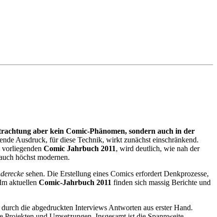
r Betrachtung aber kein Comic-Phänomen, sondern auch in der
ngende Ausdruck, für diese Technik, wirkt zunächst einschränkend.
m vorliegenden
Comic Jahrbuch 2011
, wird deutlich, wie nah der
e auch höchst modernen.
derecke
sehen. Die Erstellung eines Comics erfordert Denkprozesse,
Im aktuellen
Comic-Jahrbuch 2011
finden sich massig Berichte und
ch durch die abgedruckten Interviews Antworten aus erster Hand.
ue Projekten und Umsetzungen. Insgesamt ist die Spannweite