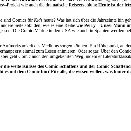
tasy-Projekt wie auch die dramatische Reiseerzählung
Heute ist der le
ie sind Comics für
Kids
heute? Was hat sich über die Jahrzehnte hin ge
 andere Seite abbilden, wie es eine Reihe wie
Perry – Unser Mann im
rgessen. Die Comic-Märkte in den USA wie auch in Spanien werden bele
Aufmerksamkeit des Mediums sorgen können. Ein Höhepunkt, an dem sich
überhaupt erst einmal zum Lesen animieren. Oder sogar: Über den Co
Dabei geht Comic auch den umgekehrten Weg, indem er Literaturklassike
er die weite Kulisse des Comic-Schaffens und der Comic-Schaffen
es mit dem Comic hin? Für alle, die wissen wollen, was hinter den