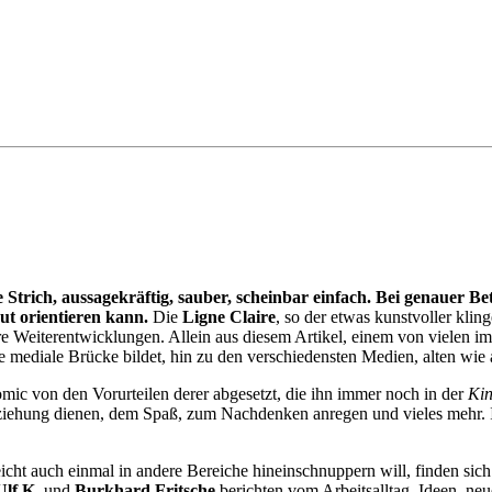
he Strich, aussagekräftig, sauber, scheinbar einfach. Bei genaue
ut orientieren kann.
Die
Ligne Claire
, so der etwas kunstvoller kli
 Weiterentwicklungen. Allein aus diesem Artikel, einem von vielen i
ne mediale Brücke bildet, hin zu den verschiedensten Medien, alten wi
mic von den Vorurteilen derer abgesetzt, die ihn immer noch in der
Kin
ziehung dienen, dem Spaß, zum Nachdenken anregen und vieles mehr. 
leicht auch einmal in andere Bereiche hineinschnuppern will, finden si
Ulf K.
und
Burkhard Fritsche
berichten vom Arbeitsalltag, Ideen, ne