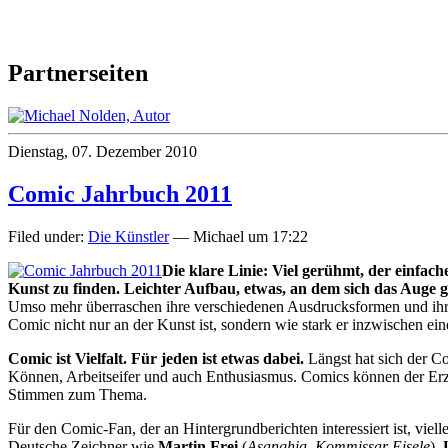
Partnerseiten
Dienstag, 07. Dezember 2010
Comic Jahrbuch 2011
Filed under:
Die Künstler
— Michael um 17:22
Die klare Linie: Viel gerühmt, der einfac
Kunst zu finden. Leichter Aufbau, etwas, an dem sich das Auge g
Umso mehr überraschen ihre verschiedenen Ausdrucksformen und ihre
Comic nicht nur an der Kunst ist, sondern wie stark er inzwischen ei
Comic ist Vielfalt. Für jeden ist etwas dabei.
Längst hat sich der Co
Können, Arbeitseifer und auch Enthusiasmus. Comics können der Er
Stimmen zum Thema.
Für den Comic-Fan, der an Hintergrundberichten interessiert ist, viel
Deutsche Zeichner wie
Martin Frei
(
Asanghia
,
Kommissar Eisele
),