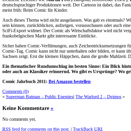
deutschsprachiger Produktionen weit. Der Cartoon ist dabei, das Fan
meist früh: Beim Comic für Kinder.
Auch dieses Thema wird nicht ausgelassen. Was gab es einstmals? W
sein können, zurückblicken, aufzeigen, vorausschauen oder auch eine
SciFi-Export widmet. Der Comic als Wirtschaftsfaktor wird nicht ve
frankobelgischen Markt gibt interessante Einblicke.
Sicher haben Comic-Verfilmungen, auch Zeichentrickumsetzungen für 
Comic-Tag. Comic kann nicht nur unterhalten oder bilden, er kann 
Sachsen zeigt. Erst die kleinen Häppchen, dann die große Mahlzeit. 
Ein thematischer Rundumschlag im besten Sinne: Ein Blick hint
oder auch an Klassiker erinnernd. Wo gibt es Ursprünge? Wo geht 
Comic Jahrbuch 2011:
Bei Amazon bestellen
Comments (0)
«
Superman Batman – Public Enemies
|
The Warlord 2 – Deimos
»
Keine Kommentare
»
No comments yet.
RSS
feed for comments on this post.
|
TrackBack
URI