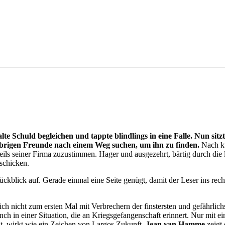
te Schuld begleichen und tappte blindlings in eine Falle. Nun sitzt
übrigen Freunde nach einem Weg suchen, um ihn zu finden.
Nach ku
eils seiner Firma zuzustimmen. Hager und ausgezehrt, bärtig durch die
schicken.
ückblick auf. Gerade einmal eine Seite genügt, damit der Leser ins rech
h nicht zum ersten Mal mit Verbrechern der finstersten und gefährlichs
h in einer Situation, die an Kriegsgefangenschaft erinnert. Nur mit ein
agt, wirkt wie ein Zeichen von Largos Zukunft.
Jean van Hamme
zeigt