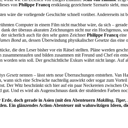
dieses von
Philippe Francq
erstklassig gezeichnete Szenario sieht, m
nsten wäre die vorliegende Geschichte schnell vorüber. Andererseits ist 
erühmten Computer in einem Film nicht machbar wäre, da sich – gerade
d dank der überaus akuraten Zeichnungen nicht nur ein Hochgenuss, so
der sicherlich auch für den sehr guten Zeichner
Philippe Francq
eine 
James Bond
an, dessen Überwindung physikalischer Gesetze das eine od
ke, die den Leser bisher vor ein Rätsel stellten. Pläne werden gesch
ngen zusammenraufen und bilden zusammen mit Freund und Chef ein ent
ieben worden sein soll. Der geschichtliche Exkurs währt nicht lange. Auf 
ys Gesetz
nennen – lässt stets neue Überraschungen entstehen. Van H
en, wann sich eine Schwäche nachteilig auswirkt oder sogar zum Vorteil
onst. Der Witz beschränkt sich hier auf ein paar Neckereien zwischen Ov
nd gut. Und es wird als Augenschmaus dank der strahlenden Farben noc
r Erde, doch gerade in Asien (mit den Abenteuern
Makiling
,
Tiger
,
den. Ein glänzendes Action-Abenteuer mit wahnwitzigen Ideen, di