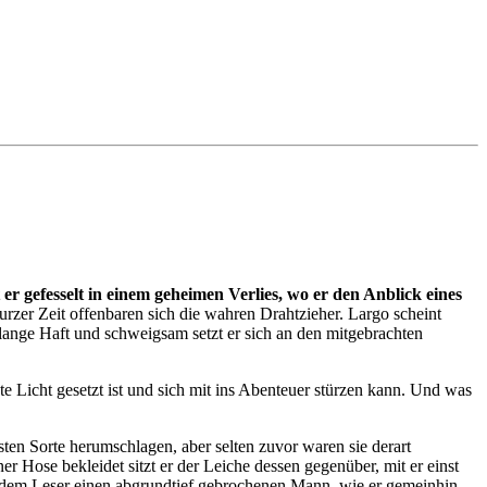
 er gefesselt in einem geheimen Verlies, wo er den Anblick eines
rzer Zeit offenbaren sich die wahren Drahtzieher. Largo scheint
 lange Haft und schweigsam setzt er sich an den mitgebrachten
te Licht gesetzt ist und sich mit ins Abenteuer stürzen kann. Und was
ten Sorte herumschlagen, aber selten zuvor waren sie derart
er Hose bekleidet sitzt er der Leiche dessen gegenüber, mit er einst
 dem Leser einen abgrundtief gebrochenen Mann, wie er gemeinhin