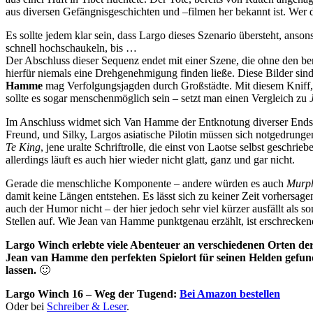
aus diversen Gefängnisgeschichten und –filmen her bekannt ist. Wer 
Es sollte jedem klar sein, dass Largo dieses Szenario übersteht, anso
schnell hochschaukeln, bis …
Der Abschluss dieser Sequenz endet mit einer Szene, die ohne den b
hierfür niemals eine Drehgenehmigung finden ließe. Diese Bilder sin
Hamme
mag Verfolgungsjagden durch Großstädte. Mit diesem Kniff, 
sollte es sogar menschenmöglich sein – setzt man einen Vergleich zu
Im Anschluss widmet sich Van Hamme der Entknotung diverser Endstüc
Freund, und Silky, Largos asiatische Pilotin müssen sich notgedru
Te King
, jene uralte Schriftrolle, die einst von Laotse selbst geschr
allerdings läuft es auch hier wieder nicht glatt, ganz und gar nicht.
Gerade die menschliche Komponente – andere würden es auch
Murph
damit keine Längen entstehen. Es lässt sich zu keiner Zeit vorhersag
auch der Humor nicht – der hier jedoch sehr viel kürzer ausfällt als s
Stellen auf. Wie Jean van Hamme punktgenau erzählt, ist erschrecke
Largo Winch erlebte viele Abenteuer an verschiedenen Orten de
Jean van Hamme den perfekten Spielort für seinen Helden gefun
lassen.
🙂
Largo Winch 16 – Weg der Tugend:
Bei Amazon bestellen
Oder bei
Schreiber & Leser
.