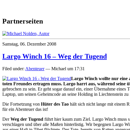
Partnerseiten
Samstag, 06. Dezember 2008
Largo Winch 16 – Weg der Tugend
Filed under:
Abenteuer
— Michael um 17:31
Largo Winch wollte nur eine al
toten Freundes ertragen muss. Largo harrt aus, während seine 
gebrochen zu sein. Er geht sogar darauf ein, einer Übernahme eines T
Laptop, um seinen Geheimcode an seine Holding in Liechtenstein zu 
Die Fortsetzung von
Hüter des Tao
hält sich nicht lange mit einem R
für ein Abenteuer das ist!
Der
Weg der Tugend
führt hier kaum zum Ziel. Largo Winch muss sic
verschlagen und über alle Maßen hinterlistig. Wir begegnen Largo Winc
aus einer Haft in Tibet flüchtete. Der Tote, bereits von Ratten angen