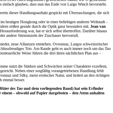
uss einfach glauben, dass nun das Ende von Largo Winch bevorsteht.
bereits dieser Handlungsauftakt gespickt mit Überraschungen, die sich
 im heutigen Hongkong oder in einer beliebigen anderen Weltstadt –
ndern reißen gerade durch die Optik ganz besonders mit.
Jean van
Herausforderung war, hat er sich selbst übertroffen. Darüber hinaus
er andere Stirnrunzeln der Zuschauer hervorruft.
miedet, neue Allianzen entstehen. Ovronnaz, Largos schweizerischer
schlussfreudiges Trio. Am Rande geht es auch immer noch um das
Tao
abenteuerliche Weise führen die drei ihren nächtlichen Plan aus –
amme nutzt die Stärken und Schwächen seiner Charaktere exzellent,
 gereicht. Neben einer sorgfältig vorangetriebenen Handlung fehlt
ronnaz und Silky, meist erotischer Natur, und heitert an den richtigen
h einmal besser.
Hüter des Tao
und dem vorliegenden Band) hat sein Erfinder
e einem – obwohl auf Papier dargeboten – den Atem anhalten