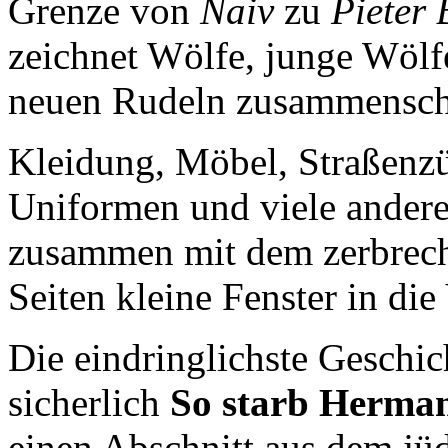
Grenze von
Naiv
zu
Pieter 
zeichnet Wölfe, junge Wölfe
neuen Rudeln zusammensch
Kleidung, Möbel, Straßenzü
Uniformen und viele andere
zusammen mit dem zerbrech
Seiten kleine Fenster in die
Die eindringlichste Geschic
sicherlich
So starb Herma
einen Abschnitt aus dem jü