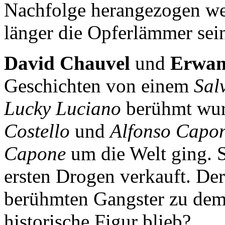
Nachfolge herangezogen wer
länger die Opferlämmer sei
David Chauvel
und
Erwan
Geschichten von einem
Sal
Lucky Luciano
berühmt wur
Costello
und
Alfonso Capo
Capone
um die Welt ging. S
ersten Drogen verkauft. De
berühmten Gangster zu dem
historische Figur blieb?